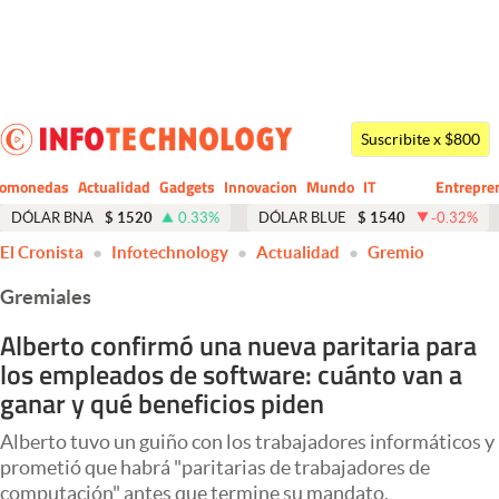
Últimas noticias
Dólar
Suscribite x $800
Members
tomonedas
Actualidad
Gadgets
Innovacion
Mundo
IT
Entrepre
CIO
Business
Economía y Política
DÓLAR BNA
$
1520
0.33
%
DÓLAR BLUE
$
1540
-0.32
%
El Cronista
Infotechnology
Actualidad
Gremio
Finanzas y Mercados
Gremiales
Mercados Online
Alberto confirmó una nueva paritaria para
Negocios
los empleados de software: cuánto van a
Columnistas
ganar y qué beneficios piden
Otras secciones
Alberto tuvo un guiño con los trabajadores informáticos y
prometió que habrá "paritarias de trabajadores de
Apertura
computación" antes que termine su mandato.