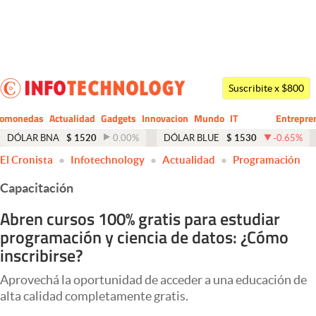
Últimas noticias
Dólar
Suscribite x $800
Members
tomonedas
Actualidad
Gadgets
Innovacion
Mundo
IT
Entrepre
CIO
Business
Economía y Política
DÓLAR BNA
$
1520
0.00
%
DÓLAR BLUE
$
1530
-0.65
%
El Cronista
Infotechnology
Actualidad
Programación
Finanzas y Mercados
Capacitación
Mercados Online
Abren cursos 100% gratis para estudiar
Negocios
programación y ciencia de datos: ¿Cómo
Columnistas
inscribirse?
Otras secciones
Aprovechá la oportunidad de acceder a una educación de
alta calidad completamente gratis.
Apertura