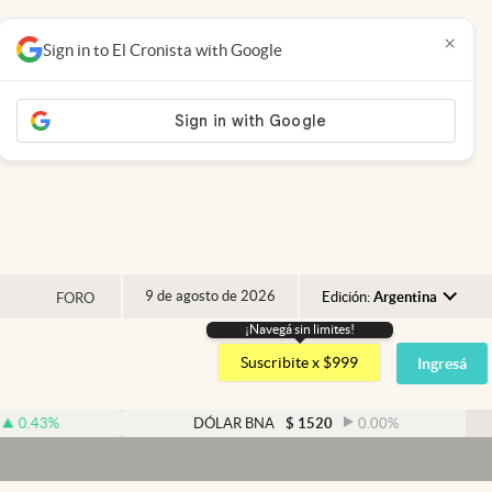
×
Sign in to El Cronista with Google
9 de agosto de 2026
Edición:
Argentina
FORO
¡Navegá sin limites!
Argentina
Suscribite x $999
Ingresá
España
México
DÓLAR BNA
$
1520
0.00
%
DÓ
USA
Colombia