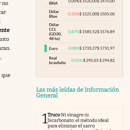
0,00
%
$
1520,00
$
1470,00
y no
BNA
car
Dólar
-0,33
%
$
1525,00
$
1505,00
Blue
l
Dólar
ente
CCL
0,87
%
$
1585,52
$
1576,89
(GD30,
unto
48 hs)
aran.
0,08
%
$
1733,27
$
1731,97
Euro
,
Real
0,05
%
$
295,03
$
294,82
brasileño
s que
Las más leídas de Información
General
1
Truco
Ni vinagre ni
bicarbonato: el método ideal
para eliminar el sarro