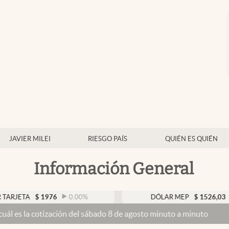
JAVIER MILEI
RIESGO PAÍS
QUIÉN ES QUIÉN
Información General
$
1976
0.00
%
DÓLAR MEP
$
1526,03
0.43
%
ación del sábado 8 de agosto minuto a minuto