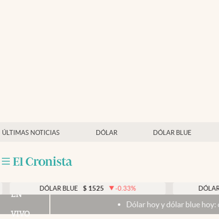
Últimas noticias
Dólar
Members
Economía y Política
Finanzas y Mercados
Mercados Online
ÚLTIMAS NOTICIAS
DÓLAR
DÓLAR BLUE
Negocios
Columnistas
Otras secciones
DÓLAR BLUE
$
1525
-0.33
%
DÓLAR TARJETA
EN
Dólar hoy y dólar blue hoy: cuál es la cotiz
Apertura
VIVO