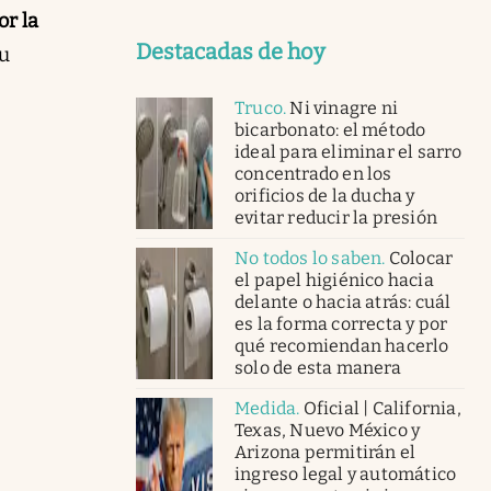
or la
Destacadas de hoy
su
Truco
.
Ni vinagre ni
bicarbonato: el método
ideal para eliminar el sarro
concentrado en los
orificios de la ducha y
evitar reducir la presión
No todos lo saben
.
Colocar
el papel higiénico hacia
delante o hacia atrás: cuál
es la forma correcta y por
qué recomiendan hacerlo
solo de esta manera
Medida
.
Oficial | California,
Texas, Nuevo México y
Arizona permitirán el
ingreso legal y automático