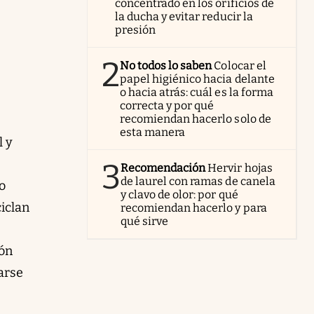
concentrado en los orificios de
la ducha y evitar reducir la
presión
2
No todos lo saben
Colocar el
papel higiénico hacia delante
o hacia atrás: cuál es la forma
correcta y por qué
recomiendan hacerlo solo de
esta manera
l y
3
Recomendación
Hervir hojas
de laurel con ramas de canela
o
y clavo de olor: por qué
ciclan
recomiendan hacerlo y para
qué sirve
ión
rarse