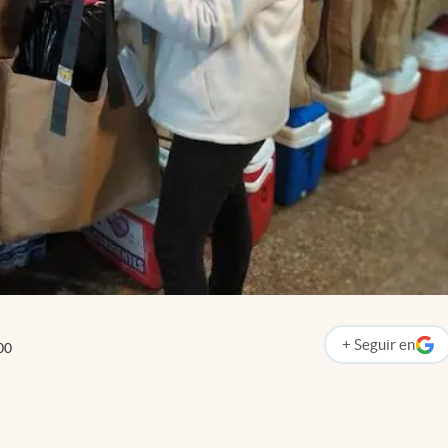
+
Seguir
en
00
abre en nueva p