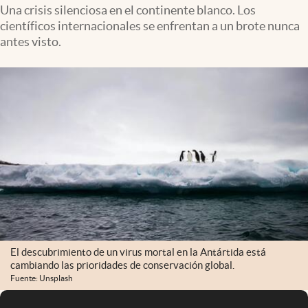
Infotechnology
Una crisis silenciosa en el continente blanco. Los
científicos internacionales se enfrentan a un brote nunca
Clase
antes visto.
Clima
Mundial 2026
Eventos Corporativos
El Cronista Studio
Mediakit
abre en nueva pestaña
Argentina
El descubrimiento de un virus mortal en la Antártida está
cambiando las prioridades de conservación global.
Fuente: Unsplash