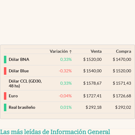
Variación
Venta
Compra
0,33
%
$
1520,00
$
1470,00
Dólar BNA
-0,32
%
$
1540,00
$
1520,00
Dólar Blue
Dólar CCL (GD30,
0,33
%
$
1578,67
$
1571,43
48 hs)
-0,04
%
$
1727,41
$
1726,68
Euro
0,01
%
$
292,18
$
292,02
Real brasileño
Las más leídas de Información General