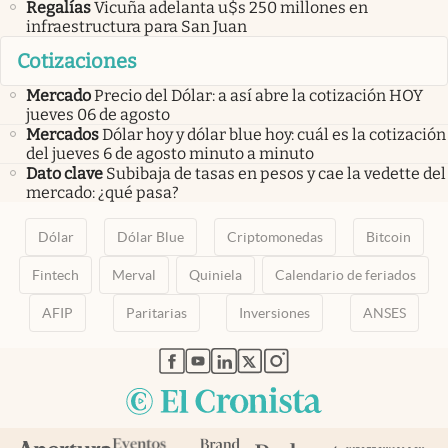
Regalías
Vicuña adelanta u$s 250 millones en
infraestructura para San Juan
Cotizaciones
Mercado
Precio del Dólar: a así abre la cotización HOY
jueves 06 de agosto
Mercados
Dólar hoy y dólar blue hoy: cuál es la cotización
del jueves 6 de agosto minuto a minuto
Dato clave
Subibaja de tasas en pesos y cae la vedette del
mercado: ¿qué pasa?
Dólar
Dólar Blue
Criptomonedas
Bitcoin
Fintech
Merval
Quiniela
Calendario de feriados
AFIP
Paritarias
Inversiones
ANSES
abre en nueva pestaña
abre en nueva pestaña
abre en nueva pestaña
abre en nueva pestaña
abre en nueva pestaña