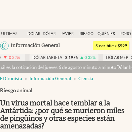
Últimas noticias
ÚLTIMAS
DÓLAR
DÓLAR
JAVIER
RIESGO
QUIÉN ES
FORO
Dólar
NOTICIAS
BLUE
MILEI
PAÍS
QUIÉN
Argentina
Información General
Members
Suscribite x $999
España
Economía y Política
DÓLAR TARJETA
$
1976
0.33
%
DÓLAR MEP
$
1518,45
México
tización del jueves 6 de agosto minuto a minuto
Dólar hoy y dólar bl
Finanzas y Mercados
USA
El Cronista
Información General
Ciencia
Mercados Online
Colombia
Uruguay
Riesgo animal
Negocios
Un virus mortal hace temblar a la
Columnistas
Antártida: ¿por qué se murieron miles
Otras secciones
de pingüinos y otras especies están
Apertura
amenazadas?