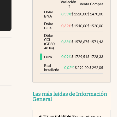
Variación
Venta
Compra
Dólar
0,33
%
$
1520,00
$
1470,00
BNA
Dólar
-0,32
%
$
1540,00
$
1520,00
Blue
Dólar
CCL
0,33
%
$
1578,67
$
1571,43
(GD30,
48 hs)
0,09
%
$
1729,51
$
1728,33
Euro
Real
0,02
%
$
292,20
$
292,05
brasileño
Las más leídas de Información
General
Truco infalible
Rociar vinagre