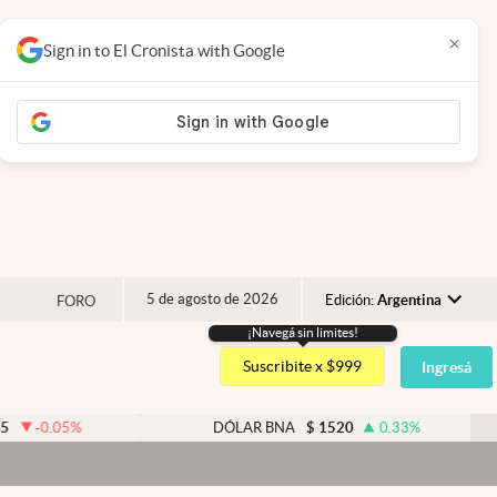
×
Sign in to El Cronista with Google
5 de agosto de 2026
Edición:
Argentina
FORO
¡Navegá sin limites!
Argentina
Suscribite x $999
Ingresá
España
México
%
DÓLAR BNA
$
1520
0.33
%
USA
Colombia