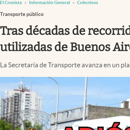
El Cronista
Información General
Colectivos
Infotechnology
Transporte público
Clase
Clima
Tras décadas de recorrid
Mundial 2026
utilizadas de Buenos Ai
Eventos Corporativos
El Cronista Studio
La Secretaría de Transporte avanza en un plan
Mediakit
abre en nueva pestaña