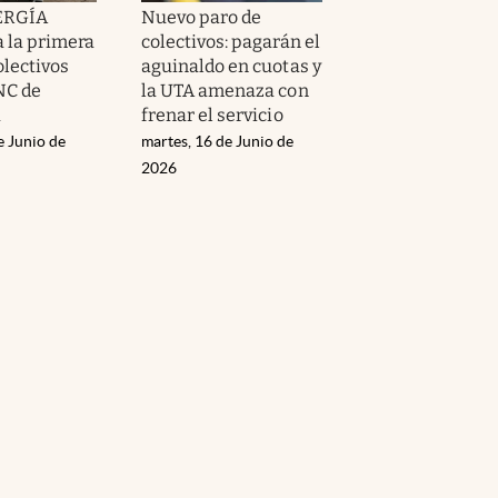
ERGÍA
Nuevo paro de
a la primera
colectivos: pagarán el
olectivos
aguinaldo en cuotas y
NC de
la UTA amenaza con
a
frenar el servicio
e Junio de
martes, 16 de Junio de
2026