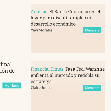
Análisis
.
El Banco Central no es el
lugar para discutir empleo ni
desarrollo económico
Yayi Morales
Members
ltima”
Financial Times
.
Tasa Fed: Warsh se
llón de
enfrenta al mercado y redobla su
estrategia
Members
Claire Jones
Members