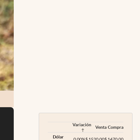
Variación
Venta
Compra
Dólar
0,00
%
$
1520,00
$
1470,00