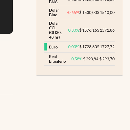
BNA
Dólar
-0,65
%
$
1530,00
$
1510,00
Blue
Dólar
CCL
0,30
%
$
1576,16
$
1571,86
(GD30,
48 hs)
0,03
%
$
1728,60
$
1727,72
Euro
Real
0,58
%
$
293,84
$
293,70
brasileño