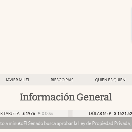
JAVIER MILEI
RIESGO PAÍS
QUIÉN ES QUIÉN
Información General
1976
0.00
%
DÓLAR MEP
$
1521,52
0.23
%
o busca aprobar la Ley de Propiedad Privada, sin el capítulo de ven