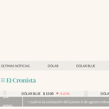
Últimas noticias
Dólar
Members
Economía y Política
Finanzas y Mercados
Mercados Online
ÚLTIMAS NOTICIAS
DÓLAR
DÓLAR BLUE
Negocios
Columnistas
Otras secciones
DÓLAR BLUE
$
1530
-0.65
%
DÓLAR TARJETA
$
EN
uál es la cotización del jueves 6 de agosto minuto a minuto
El Senad
Apertura
VIVO