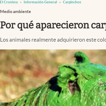
El Cronista
Información General
Carpinchos
Infotechnology
Medio ambiente
Clase
Clima
Por qué aparecieron car
Mundial 2026
Eventos Corporativos
Los animales realmente adquirieron este colo
El Cronista Studio
Mediakit
abre en nueva pestaña