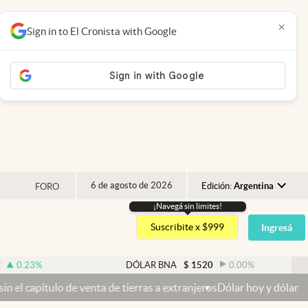
×
Sign in to El Cronista with Google
6 de agosto de 2026
Edición:
Argentina
FORO
¡Navegá sin limites!
Argentina
Suscribite x $999
Ingresá
España
México
DÓLAR BNA
$
1520
0.00
%
DÓ
USA
ta de tierras a extranjeros
Dólar hoy y dólar blue hoy: cuál es la c
Colombia