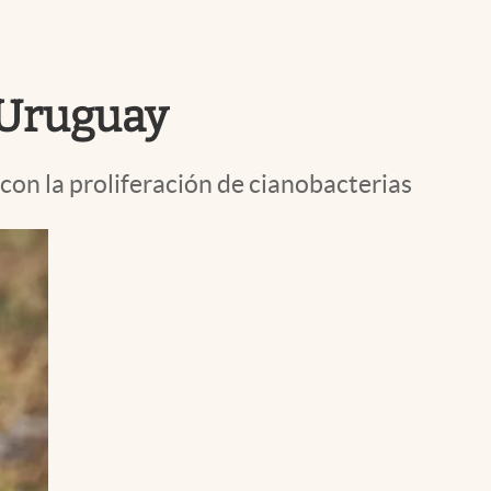
Uruguay
o Uruguay
on la proliferación de cianobacterias