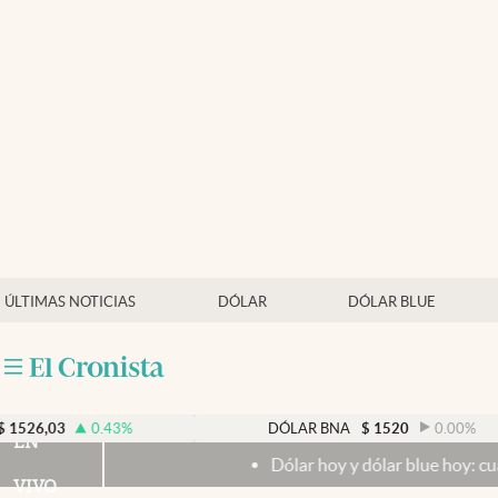
Últimas noticias
Dólar
Members
Economía y Política
Finanzas y Mercados
Mercados Online
ÚLTIMAS NOTICIAS
DÓLAR
DÓLAR BLUE
Negocios
Columnistas
Otras secciones
0.43
%
DÓLAR BNA
$
1520
0.00
%
EN
Dólar hoy y dólar blue hoy: cuál es la cotiz
Apertura
VIVO