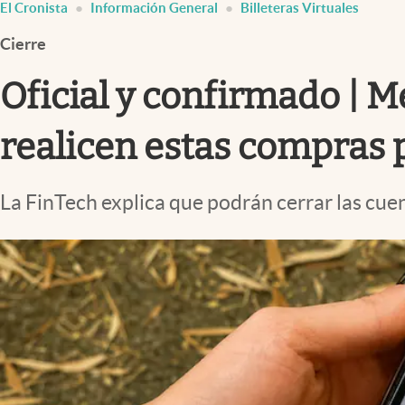
El Cronista
Información General
Billeteras Virtuales
Infotechnology
Cierre
Clase
Clima
Oficial y confirmado | 
Mundial 2026
realicen estas compras 
Eventos Corporativos
El Cronista Studio
La FinTech explica que podrán cerrar las cuen
Mediakit
abre en nueva pestaña