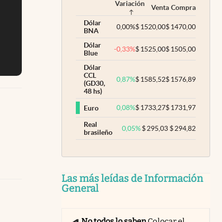
Variación
Venta
Compra
Dólar
0,00
%
$
1520,00
$
1470,00
BNA
Dólar
-0,33
%
$
1525,00
$
1505,00
Blue
Dólar
CCL
0,87
%
$
1585,52
$
1576,89
(GD30,
48 hs)
0,08
%
$
1733,27
$
1731,97
Euro
Real
0,05
%
$
295,03
$
294,82
brasileño
Las más leídas de Información
General
No todos lo saben
Colocar el