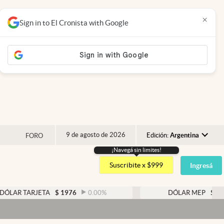
×
Sign in to El Cronista with Google
9 de agosto de 2026
Edición:
Argentina
FORO
¡Navegá sin limites!
Argentina
Suscribite x $999
Ingresá
España
México
RJETA
$
1976
0.00
%
DÓLAR MEP
$
1526,03
0
USA
Colombia