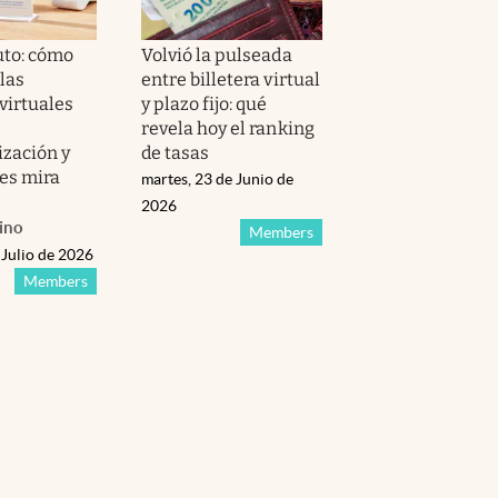
to: cómo
Volvió la pulseada
las
entre billetera virtual
 virtuales
y plazo fijo: qué
revela hoy el ranking
ización y
de tasas
les mira
martes, 23 de Junio de
2026
ino
Members
 Julio de 2026
Members