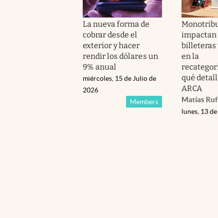
La nueva forma de
Monotribu
cobrar desde el
impactan 
exterior y hacer
billeteras
rendir los dólares un
en la
9% anual
recategor
qué detal
miércoles, 15 de Julio de
ARCA
2026
Matías Ruf
Members
lunes, 13 de