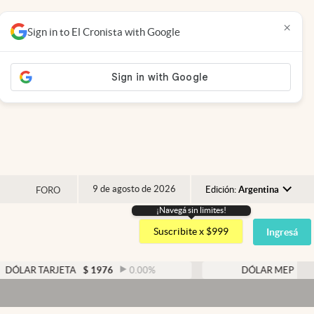
×
Sign in to El Cronista with Google
9 de agosto de 2026
Edición:
Argentina
FORO
¡Navegá sin limites!
Argentina
Suscribite x $999
Ingresá
España
México
ARJETA
$
1976
0.00
%
DÓLAR MEP
$
1526,03
USA
Colombia