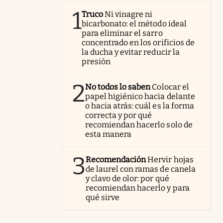
1
Truco
Ni vinagre ni
bicarbonato: el método ideal
para eliminar el sarro
concentrado en los orificios de
la ducha y evitar reducir la
presión
2
No todos lo saben
Colocar el
papel higiénico hacia delante
o hacia atrás: cuál es la forma
correcta y por qué
recomiendan hacerlo solo de
esta manera
3
Recomendación
Hervir hojas
de laurel con ramas de canela
y clavo de olor: por qué
recomiendan hacerlo y para
qué sirve