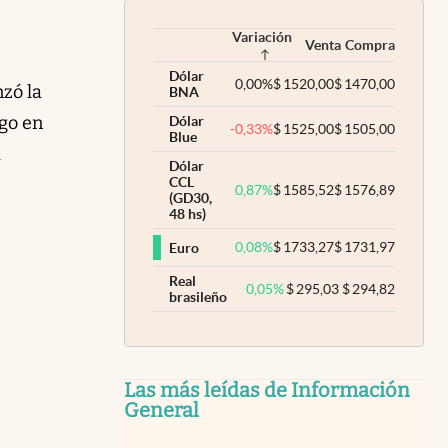
Variación
Venta
Compra
Dólar
0,00
%
$
1520,00
$
1470,00
nzó la
BNA
ego en
Dólar
-0,33
%
$
1525,00
$
1505,00
Blue
a
Dólar
CCL
0,87
%
$
1585,52
$
1576,89
(GD30,
48 hs)
0,08
%
$
1733,27
$
1731,97
Euro
Real
0,05
%
$
295,03
$
294,82
brasileño
Las más leídas de Información
General