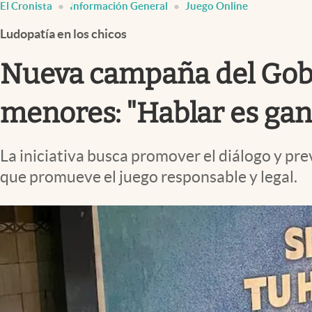
El Cronista
Información General
Juego Online
Infotechnology
Ludopatía en los chicos
Clase
Clima
Nueva campaña del Gobie
Mundial 2026
menores: "Hablar es gan
Eventos Corporativos
El Cronista Studio
La iniciativa busca promover el diálogo y pre
Mediakit
que promueve el juego responsable y legal.
abre en nueva pestaña