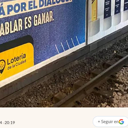
+
Seguir
en
24
20:19
abre en nueva p