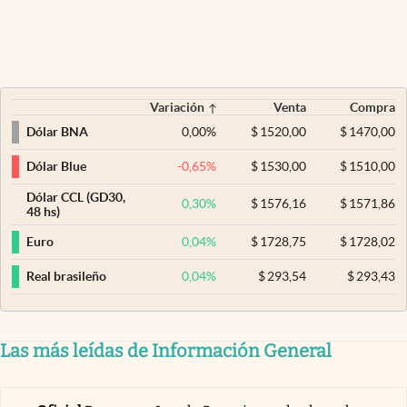
Variación
Venta
Compra
0,00
%
$
1520,00
$
1470,00
Dólar BNA
-0,65
%
$
1530,00
$
1510,00
Dólar Blue
Dólar CCL (GD30,
0,30
%
$
1576,16
$
1571,86
48 hs)
0,04
%
$
1728,75
$
1728,02
Euro
0,04
%
$
293,54
$
293,43
Real brasileño
Las más leídas de Información General