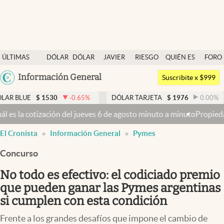
Últimas noticias
ÚLTIMAS
DÓLAR
DÓLAR
JAVIER
RIESGO
QUIÉN ES
FORO
Dólar
NOTICIAS
BLUE
MILEI
PAÍS
QUIÉN
Argentina
Información General
Members
Suscribite x $999
España
Economía y Política
1530
-0.65
%
DÓLAR TARJETA
$
1976
0.00
%
DÓLAR 
México
eves 6 de agosto minuto a minuto
Propiedad privada: con cruces y ch
Finanzas y Mercados
USA
El Cronista
Información General
Pymes
Mercados Online
Colombia
Uruguay
Concurso
Negocios
No todo es efectivo: el codiciado premio
Columnistas
que pueden ganar las Pymes argentinas
Otras secciones
si cumplen con esta condición
Apertura
Frente a los grandes desafíos que impone el cambio de