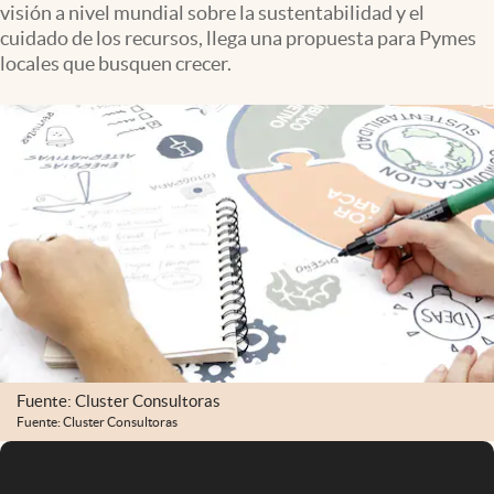
visión a nivel mundial sobre la sustentabilidad y el
Infotechnology
cuidado de los recursos, llega una propuesta para Pymes
Clase
locales que busquen crecer.
Clima
Mundial 2026
Eventos Corporativos
El Cronista Studio
Mediakit
abre en nueva pestaña
Argentina
Fuente: Cluster Consultoras
Fuente: Cluster Consultoras