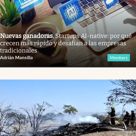
Nuevas ganadoras
.
Startups AI-native: por qué
crecen más rápido y desafían a las empresas
tradicionales
Adrián Mansilla
Members