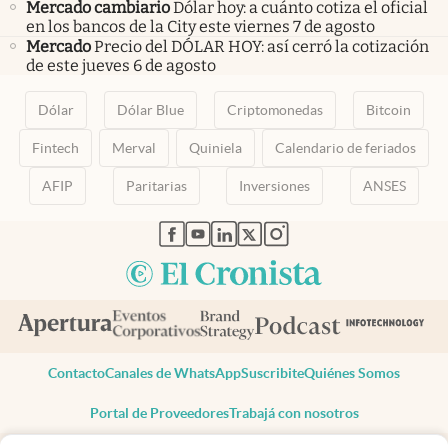
Mercado cambiario
Dólar hoy: a cuánto cotiza el oficial
en los bancos de la City este viernes 7 de agosto
Mercado
Precio del DÓLAR HOY: así cerró la cotización
de este jueves 6 de agosto
Dólar
Dólar Blue
Criptomonedas
Bitcoin
Fintech
Merval
Quiniela
Calendario de feriados
AFIP
Paritarias
Inversiones
ANSES
abre en nueva pestaña
abre en nueva pestaña
abre en nueva pestaña
abre en nueva pestaña
abre en nueva pestaña
Contacto
Canales de WhatsApp
Suscribite
Quiénes Somos
Portal de Proveedores
Trabajá con nosotros