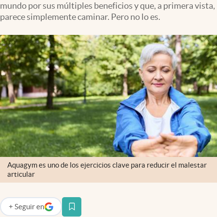
mundo por sus múltiples beneficios y que, a primera vista,
Infotechnology
parece simplemente caminar. Pero no lo es.
Clase
Clima
Mundial 2026
Eventos Corporativos
El Cronista Studio
Mediakit
abre en nueva pestaña
Argentina
Aquagym es uno de los ejercicios clave para reducir el malestar
articular
+
Seguir
en
abre en nueva pestaña