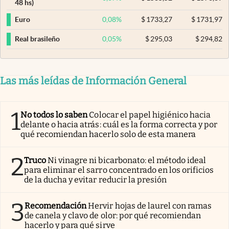
48 hs)
0,08
%
$
1733,27
$
1731,97
Euro
0,05
%
$
295,03
$
294,82
Real brasileño
Las más leídas de Información General
1
No todos lo saben
Colocar el papel higiénico hacia
delante o hacia atrás: cuál es la forma correcta y por
qué recomiendan hacerlo solo de esta manera
2
Truco
Ni vinagre ni bicarbonato: el método ideal
para eliminar el sarro concentrado en los orificios
de la ducha y evitar reducir la presión
3
Recomendación
Hervir hojas de laurel con ramas
de canela y clavo de olor: por qué recomiendan
hacerlo y para qué sirve