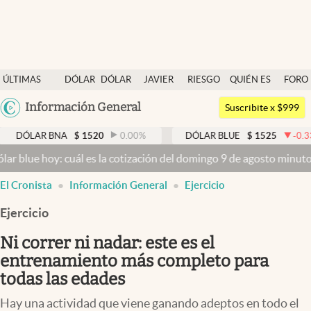
Últimas noticias
ÚLTIMAS
DÓLAR
DÓLAR
JAVIER
RIESGO
QUIÉN ES
FORO
Dólar
NOTICIAS
BLUE
MILEI
PAÍS
QUIÉN
Argentina
Información General
Members
Suscribite x $999
España
Economía y Política
R BNA
$
1520
0.00
%
DÓLAR BLUE
$
1525
-0.33
%
México
oy: cuál es la cotización del domingo 9 de agosto minuto a minuto
D
Finanzas y Mercados
USA
abre en nueva pestaña
abre en nueva pestaña
El Cronista
Información General
Ejercicio
Mercados Online
Colombia
Uruguay
Ejercicio
Negocios
Ni correr ni nadar: este es el
Columnistas
entrenamiento más completo para
Otras secciones
todas las edades
Apertura
Hay una actividad que viene ganando adeptos en todo el