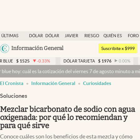
Últimas noticias
ÚLTIMAS
DÓLAR
DÓLAR
JAVIER
RIESGO
QUIÉN ES
FORO
Dólar
NOTICIAS
BLUE
MILEI
PAÍS
QUIÉN
Argentina
Información General
Members
Suscribite x $999
España
Economía y Política
525
-0.33
%
DÓLAR TARJETA
$
1976
0.00
%
DÓLAR ME
México
uál es la cotización del viernes 7 de agosto minuto a minuto
Dólar h
Finanzas y Mercados
USA
El Cronista
Información General
Curiosidades
Mercados Online
Colombia
Uruguay
Soluciones
Negocios
Mezclar bicarbonato de sodio con agua
Columnistas
oxigenada: por qué lo recomiendan y
Otras secciones
para qué sirve
Apertura
Conoce cuáles son los beneficios de esta mezcla y cómo