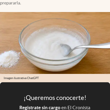
prepararla.
Infotechnology
Clase
Clima
Mundial 2026
Eventos Corporativos
El Cronista Studio
Mediakit
abre en nueva pestaña
Argentina
Imagen ilustrativa ChatGPT
¡Queremos conocerte!
Registrate sin cargo
en El Cronista