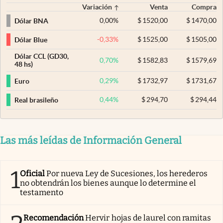
Variación
Venta
Compra
0,00
%
$
1520,00
$
1470,00
Dólar BNA
-0,33
%
$
1525,00
$
1505,00
Dólar Blue
Dólar CCL (GD30,
0,70
%
$
1582,83
$
1579,69
48 hs)
0,29
%
$
1732,97
$
1731,67
Euro
0,44
%
$
294,70
$
294,44
Real brasileño
Las más leídas de Información General
1
Oficial
Por nueva Ley de Sucesiones, los herederos
no obtendrán los bienes aunque lo determine el
testamento
Recomendación
Hervir hojas de laurel con ramitas