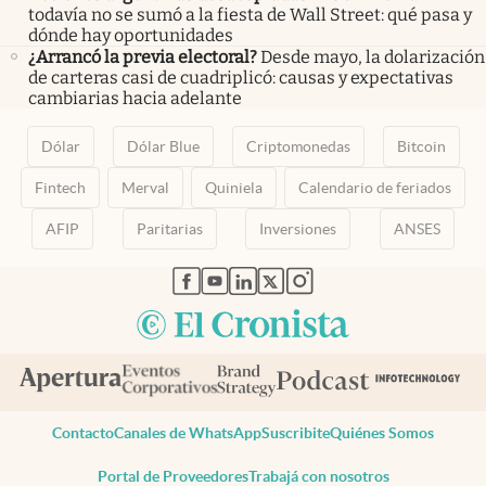
todavía no se sumó a la fiesta de Wall Street: qué pasa y
dónde hay oportunidades
¿Arrancó la previa electoral?
Desde mayo, la dolarización
de carteras casi de cuadriplicó: causas y expectativas
cambiarias hacia adelante
Dólar
Dólar Blue
Criptomonedas
Bitcoin
Fintech
Merval
Quiniela
Calendario de feriados
AFIP
Paritarias
Inversiones
ANSES
abre en nueva pestaña
abre en nueva pestaña
abre en nueva pestaña
abre en nueva pestaña
abre en nueva pestaña
Contacto
Canales de WhatsApp
Suscribite
Quiénes Somos
Portal de Proveedores
Trabajá con nosotros