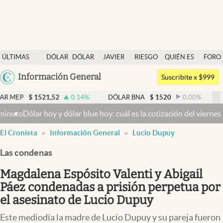
Últimas noticias
ÚLTIMAS
DÓLAR
DÓLAR
JAVIER
RIESGO
QUIÉN ES
FORO
Dólar
NOTICIAS
BLUE
MILEI
PAÍS
QUIÉN
Argentina
Información General
Members
Suscribite x $999
España
Economía y Política
521,52
0.14
%
DÓLAR BNA
$
1520
0.00
%
DÓLAR BL
México
r hoy y dólar blue hoy: cuál es la cotización del viernes 7 de agos
Finanzas y Mercados
USA
abre en nueva pestaña
El Cronista
Información General
Lucio Dupuy
Mercados Online
Colombia
Uruguay
Las condenas
Negocios
Magdalena Espósito Valenti y Abigail
Columnistas
Páez condenadas a prisión perpetua por
Otras secciones
el asesinato de Lucio Dupuy
Apertura
Este mediodía la madre de Lucio Dupuy y su pareja fueron