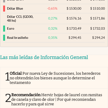
-0,65
%
$
1530,00
$
1510,00
Dólar Blue
Dólar CCL (GD30,
0,27
%
$
1576,16
$
1571,86
48 hs)
0,32
%
$
1733,49
$
1732,03
Euro
0,35
%
$
294,45
$
294,24
Real brasileño
Las más leídas de Información General
1
Oficial
Por nueva Ley de Sucesiones, los herederos
no obtendrán los bienes aunque lo determine el
testamento
2
Recomendación
Hervir hojas de laurel con ramitas
de canela y clavo de olor | Por qué recomiendan
hacerlo y para qué sirve