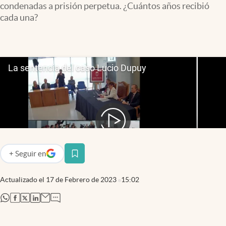
condenadas a prisión perpetua. ¿Cuántos años recibió
Infotechnology
cada una?
Clase
Clima
Mundial 2026
Eventos Corporativos
El Cronista Studio
Mediakit
abre en nueva pestaña
Argentina
+
Seguir
en
abre en nueva pestaña
Actualizado el
17 de Febrero de 2023
15:02
abre en nueva pestaña
abre en nueva pestaña
abre en nueva pestaña
abre en nueva pestaña