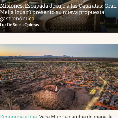
Misiones
.
Escapada de lujo a las Cataratas: Gran
Meliá Iguazú presentó su nueva propuesta
gastronómica
Luz De Sousa Quintas
Economía al día
.
Vaca Muerta cambia de mapa: la