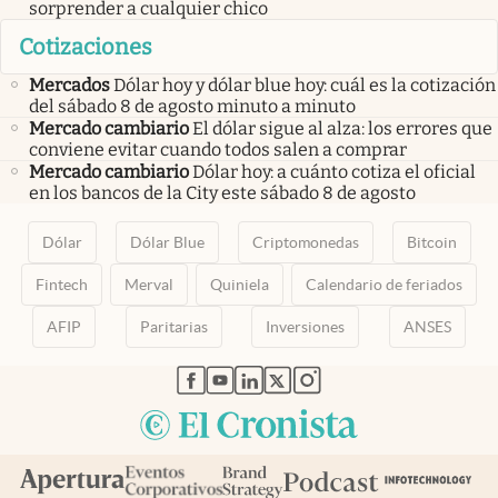
sorprender a cualquier chico
Cotizaciones
Mercados
Dólar hoy y dólar blue hoy: cuál es la cotización
del sábado 8 de agosto minuto a minuto
Mercado cambiario
El dólar sigue al alza: los errores que
conviene evitar cuando todos salen a comprar
Mercado cambiario
Dólar hoy: a cuánto cotiza el oficial
en los bancos de la City este sábado 8 de agosto
Dólar
Dólar Blue
Criptomonedas
Bitcoin
Fintech
Merval
Quiniela
Calendario de feriados
AFIP
Paritarias
Inversiones
ANSES
abre en nueva pestaña
abre en nueva pestaña
abre en nueva pestaña
abre en nueva pestaña
abre en nueva pestaña