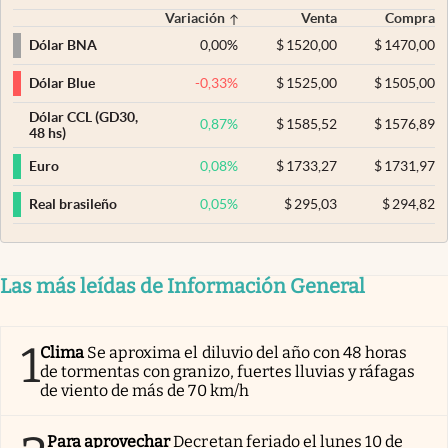
Variación
Venta
Compra
0,00
%
$
1520,00
$
1470,00
Dólar BNA
-0,33
%
$
1525,00
$
1505,00
Dólar Blue
Dólar CCL (GD30,
0,87
%
$
1585,52
$
1576,89
48 hs)
0,08
%
$
1733,27
$
1731,97
Euro
0,05
%
$
295,03
$
294,82
Real brasileño
Las más leídas de Información General
1
Clima
Se aproxima el diluvio del año con 48 horas
de tormentas con granizo, fuertes lluvias y ráfagas
de viento de más de 70 km/h
Para aprovechar
Decretan feriado el lunes 10 de