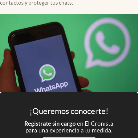
contactos y proteger tus chats.
Infotechnology
Clase
Clima
Mundial 2026
Eventos Corporativos
El Cronista Studio
Mediakit
abre en nueva pestaña
Argentina
¡Queremos conocerte!
Registrate sin cargo
en El Cronista
para una experiencia a tu medida.