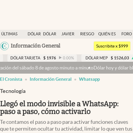
Últimas noticias
ÚLTIMAS
DÓLAR
DÓLAR
JAVIER
RIESGO
QUIÉN ES
FORO
Dólar
NOTICIAS
BLUE
MILEI
PAÍS
QUIÉN
Argentina
Información General
Members
Suscribite x $999
España
Economía y Política
TARJETA
$
1976
0.00
%
DÓLAR MEP
$
1526,03
0.43
%
México
sábado 8 de agosto minuto a minuto
Dólar hoy y dólar blue hoy: cuál
Finanzas y Mercados
USA
El Cronista
Información General
Whatsapp
Mercados Online
Colombia
Uruguay
Tecnología
Negocios
Llegó el modo invisible a WhatsApp:
Columnistas
paso a paso, cómo activarlo
Otras secciones
Te contamos el paso a paso para activar funciones claves
Apertura
que te permiten ocultar tu actividad, limitar lo que ven tus