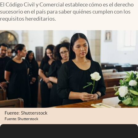
Infotechnology
El Código Civil y Comercial establece cómo es el derecho
sucesorio en el país para saber quiénes cumplen con los
Clase
requisitos hereditarios.
Clima
Mundial 2026
Eventos Corporativos
El Cronista Studio
Mediakit
abre en nueva pestaña
Argentina
Fuente: Shutterstock
Fuente: Shutterstock