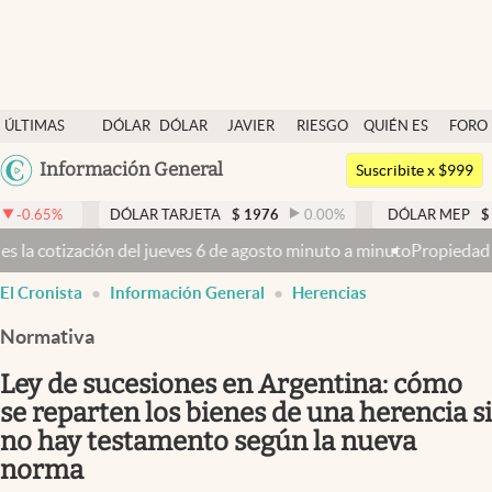
Últimas noticias
ÚLTIMAS
DÓLAR
DÓLAR
JAVIER
RIESGO
QUIÉN ES
FORO
Dólar
NOTICIAS
BLUE
MILEI
PAÍS
QUIÉN
Argentina
Información General
Members
Suscribite x $999
España
Economía y Política
DÓLAR TARJETA
$
1976
0.00
%
DÓLAR MEP
$
1521,52
México
ves 6 de agosto minuto a minuto
Propiedad privada: con cruces y chi
Finanzas y Mercados
USA
El Cronista
Información General
Herencias
Mercados Online
Colombia
Uruguay
Normativa
Negocios
Ley de sucesiones en Argentina: cómo
Columnistas
se reparten los bienes de una herencia si
Otras secciones
no hay testamento según la nueva
Apertura
norma