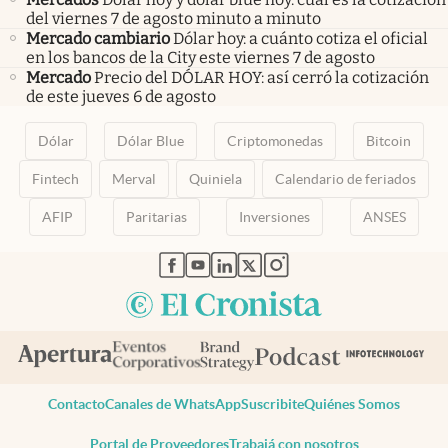
del viernes 7 de agosto minuto a minuto
Mercado cambiario
Dólar hoy: a cuánto cotiza el oficial
en los bancos de la City este viernes 7 de agosto
Mercado
Precio del DÓLAR HOY: así cerró la cotización
de este jueves 6 de agosto
Dólar
Dólar Blue
Criptomonedas
Bitcoin
Fintech
Merval
Quiniela
Calendario de feriados
AFIP
Paritarias
Inversiones
ANSES
abre en nueva pestaña
abre en nueva pestaña
abre en nueva pestaña
abre en nueva pestaña
abre en nueva pestaña
Contacto
Canales de WhatsApp
Suscribite
Quiénes Somos
Portal de Proveedores
Trabajá con nosotros