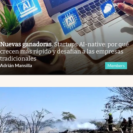
Nuevas ganadoras
.
Startups AI-native: por qué
crecen más rápido y desafían a las empresas
tradicionales
Adrián Mansilla
Members