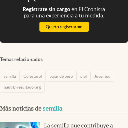
Registrate sin cargo
en El Cronista
para una experiencia a tu medida.
Quiero registrarme
Temas relacionados
semilla
Colesterol
bajar de peso
piel
Juventud
naut-b-resultado-arg
Más noticias de
semilla
La semilla que contribuye a