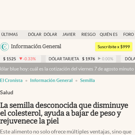
Últimas noticias
ÚLTIMAS
DÓLAR
DÓLAR
JAVIER
RIESGO
QUIÉN ES
FORO
Dólar
NOTICIAS
BLUE
MILEI
PAÍS
QUIÉN
Argentina
Información General
Members
Suscribite x $999
España
Economía y Política
-0.33
%
DÓLAR TARJETA
$
1976
0.00
%
DÓLAR MEP
$
15
México
y: cuál es la cotización del viernes 7 de agosto minuto a minuto
Dól
Finanzas y Mercados
USA
El Cronista
Información General
Semilla
Mercados Online
Colombia
Uruguay
Salud
Negocios
La semilla desconocida que disminuye
Columnistas
el colesterol, ayuda a bajar de peso y
Otras secciones
rejuvenece la piel
Apertura
Este alimento no solo ofrece múltiples ventajas, sino que