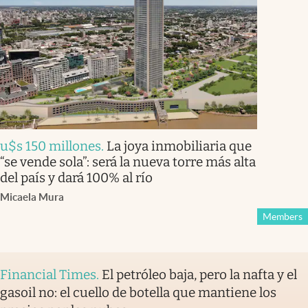
u$s 150 millones
.
La joya inmobiliaria que
“se vende sola”: será la nueva torre más alta
del país y dará 100% al río
Micaela Mura
Members
Financial Times
.
El petróleo baja, pero la nafta y el
gasoil no: el cuello de botella que mantiene los