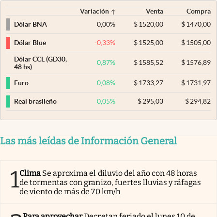
Variación
Venta
Compra
0,00
%
$
1520,00
$
1470,00
Dólar BNA
-0,33
%
$
1525,00
$
1505,00
Dólar Blue
Dólar CCL (GD30,
0,87
%
$
1585,52
$
1576,89
48 hs)
0,08
%
$
1733,27
$
1731,97
Euro
0,05
%
$
295,03
$
294,82
Real brasileño
Las más leídas de Información General
1
Clima
Se aproxima el diluvio del año con 48 horas
de tormentas con granizo, fuertes lluvias y ráfagas
de viento de más de 70 km/h
Para aprovechar
Decretan feriado el lunes 10 de