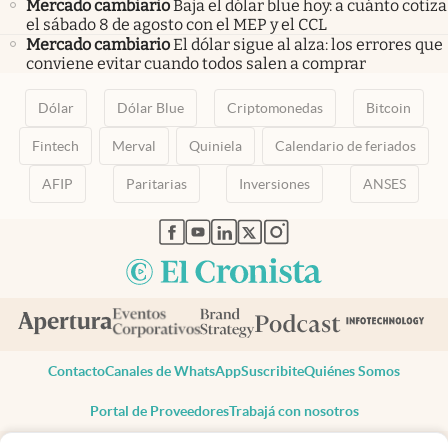
Mercado cambiario
Baja el dólar blue hoy: a cuánto cotiza
el sábado 8 de agosto con el MEP y el CCL
Mercado cambiario
El dólar sigue al alza: los errores que
conviene evitar cuando todos salen a comprar
Dólar
Dólar Blue
Criptomonedas
Bitcoin
Fintech
Merval
Quiniela
Calendario de feriados
AFIP
Paritarias
Inversiones
ANSES
abre en nueva pestaña
abre en nueva pestaña
abre en nueva pestaña
abre en nueva pestaña
abre en nueva pestaña
Contacto
Canales de WhatsApp
Suscribite
Quiénes Somos
Portal de Proveedores
Trabajá con nosotros