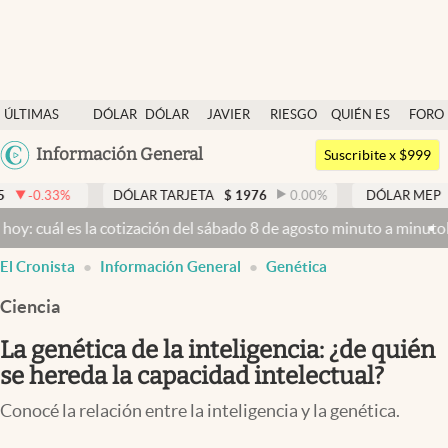
Últimas noticias
ÚLTIMAS
DÓLAR
DÓLAR
JAVIER
RIESGO
QUIÉN ES
FORO
Dólar
NOTICIAS
BLUE
MILEI
PAÍS
QUIÉN
Argentina
Información General
Members
Suscribite x $999
España
Economía y Política
DÓLAR TARJETA
$
1976
0.00
%
DÓLAR MEP
$
1526,03
México
 la cotización del sábado 8 de agosto minuto a minuto
Dólar hoy y d
Finanzas y Mercados
USA
El Cronista
Información General
Genética
Mercados Online
Colombia
Uruguay
Ciencia
Negocios
La genética de la inteligencia: ¿de quién
Columnistas
se hereda la capacidad intelectual?
Otras secciones
Conocé la relación entre la inteligencia y la genética.
Apertura