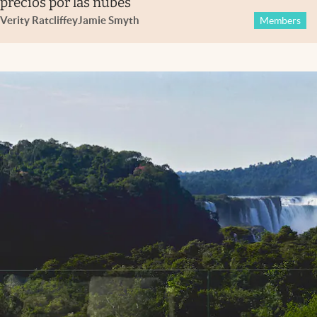
precios por las nubes
Verity Ratcliffe
y
Jamie Smyth
Members