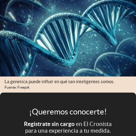
Infotechnology
Clase
Clima
Mundial 2026
Eventos Corporativos
El Cronista Studio
Mediakit
La genetica puede influir en qué tan inteligentes somos.
abre en nueva pestaña
Fuente: Freepik
Argentina
¡Queremos conocerte!
Registrate sin cargo
en El Cronista
para una experiencia a tu medida.