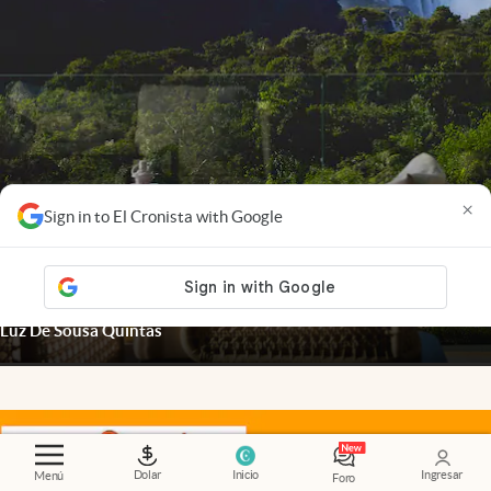
×
Sign in to El Cronista with Google
Misiones
.
Escapada de lujo a las Cataratas: Gran
Meliá Iguazú presentó su nueva propuesta
gastronómica
Luz De Sousa Quintas
Dolar
Inicio
Ingresar
Menú
Foro