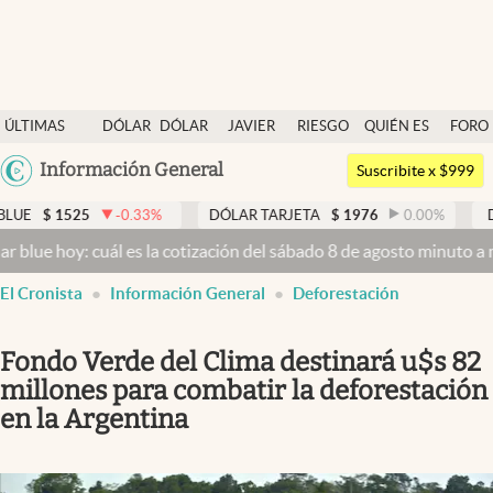
Últimas noticias
ÚLTIMAS
DÓLAR
DÓLAR
JAVIER
RIESGO
QUIÉN ES
FORO
Dólar
NOTICIAS
BLUE
MILEI
PAÍS
QUIÉN
Argentina
Información General
Members
Suscribite x $999
España
Economía y Política
25
-0.33
%
DÓLAR TARJETA
$
1976
0.00
%
DÓLAR ME
México
y: cuál es la cotización del sábado 8 de agosto minuto a minuto
Dól
Finanzas y Mercados
USA
El Cronista
Información General
Deforestación
Mercados Online
Colombia
Uruguay
Negocios
Fondo Verde del Clima destinará u$s 82
Columnistas
millones para combatir la deforestación
en la Argentina
Otras secciones
Apertura