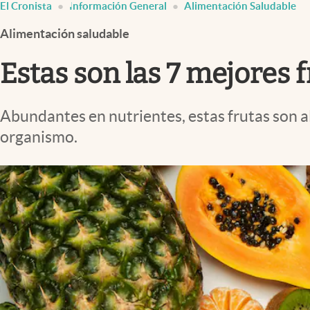
El Cronista
Información General
Alimentación Saludable
Infotechnology
Alimentación saludable
Clase
Clima
Estas son las 7 mejores f
Mundial 2026
Eventos Corporativos
Abundantes en nutrientes, estas frutas son a
organismo.
El Cronista Studio
Mediakit
abre en nueva pestaña