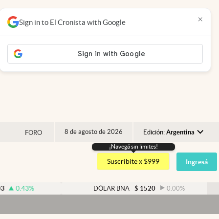
×
Sign in to El Cronista with Google
8 de agosto de 2026
Edición:
Argentina
FORO
¡Navegá sin limites!
Argentina
Suscribite x $999
Ingresá
España
México
3
%
DÓLAR BNA
$
1520
0.00
%
USA
Colombia