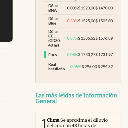
Dólar
0,00
%
$
1520,00
$
1470,00
BNA
Dólar
-0,33
%
$
1525,00
$
1505,00
Blue
Dólar
CCL
0,87
%
$
1585,52
$
1576,89
(GD30,
48 hs)
0,08
%
$
1733,27
$
1731,97
Euro
Real
0,05
%
$
295,03
$
294,82
brasileño
Las más leídas de Información
General
1
Clima
Se aproxima el diluvio
del año con 48 horas de