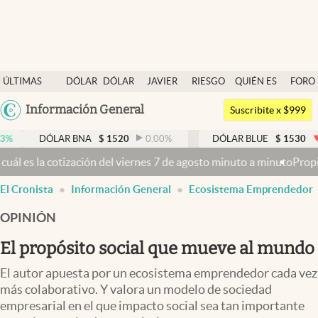
Últimas noticias
ÚLTIMAS
DÓLAR
DÓLAR
JAVIER
RIESGO
QUIÉN ES
FORO
Dólar
NOTICIAS
BLUE
MILEI
PAÍS
QUIÉN
Argentina
Información General
Members
Suscribite x $999
España
Economía y Política
ÓLAR BNA
$
1520
0.00
%
DÓLAR BLUE
$
1530
-0.65
%
México
del viernes 7 de agosto minuto a minuto
Propiedad privada: el Sena
Finanzas y Mercados
USA
El Cronista
Información General
Ecosistema Emprendedor
Mercados Online
Colombia
Uruguay
OPINIÓN
Negocios
El propósito social que mueve al mundo
Columnistas
El autor apuesta por un ecosistema emprendedor cada vez
Otras secciones
más colaborativo. Y valora un modelo de sociedad
Apertura
empresarial en el que impacto social sea tan importante