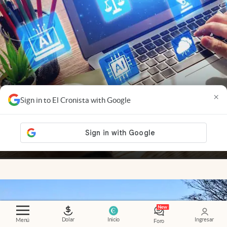
×
Sign in to El Cronista with Google
Nuevas ganadoras
.
Startups AI-native: por qué
crecen más rápido y desafían a las empresas
tradicionales
Adrián Mansilla
Members
Dolar
Inicio
Ingresar
Menú
Foro