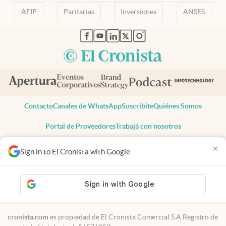
AFIP
Paritarias
Inversiones
ANSES
abre en nueva pestaña
abre en nueva pestaña
abre en nueva pestaña
abre en nueva pestaña
abre en nueva pestaña
Contacto
Canales de WhatsApp
Suscribite
Quiénes Somos
Portal de Proveedores
Trabajá con nosotros
Copyright 2025 cronista.com
×
Sign in to El Cronista with Google
Todos los derechos reservados
Términos y condiciones
Privacidad
Consentimiento
Tel:
+54 11 7078-3270
cronista.com
es propiedad de El Cronista Comercial S.A Registro de