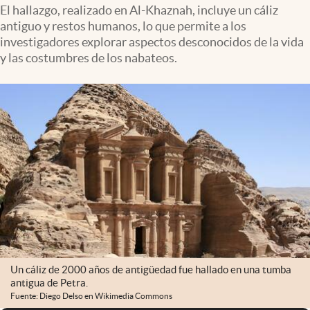
Infotechnology
El hallazgo, realizado en Al-Khaznah, incluye un cáliz
antiguo y restos humanos, lo que permite a los
Clase
investigadores explorar aspectos desconocidos de la vida
y las costumbres de los nabateos.
Clima
Mundial 2026
Eventos Corporativos
El Cronista Studio
Mediakit
abre en nueva pestaña
Argentina
Un cáliz de 2000 años de antigüedad fue hallado en una tumba
antigua de Petra.
Fuente: Diego Delso en Wikimedia Commons