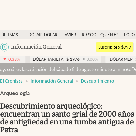
Últimas noticias
ÚLTIMAS
DÓLAR
DÓLAR
JAVIER
RIESGO
QUIÉN ES
FORO
Dólar
NOTICIAS
BLUE
MILEI
PAÍS
QUIÉN
Argentina
Información General
Members
Suscribite x $999
España
Economía y Política
DÓLAR TARJETA
$
1976
0.00
%
DÓLAR MEP
$
1526,03
México
a cotización del sábado 8 de agosto minuto a minuto
Dólar hoy y dól
Finanzas y Mercados
USA
El Cronista
Información General
Descubrimiento
Mercados Online
Colombia
Uruguay
Arqueología
Negocios
Descubrimiento arqueológico:
Columnistas
encuentran un santo grial de 2000 años
Otras secciones
de antigüedad en una tumba antigua de
Apertura
Petra