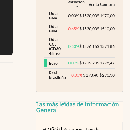
Variación
Venta
Compra
Dólar
0,00
%
$
1520,00
$
1470,00
BNA
Dólar
-0,65
%
$
1530,00
$
1510,00
Blue
Dólar
CCL
0,30
%
$
1576,16
$
1571,86
(GD30,
48 hs)
0,07
%
$
1729,20
$
1728,47
Euro
Real
-0,00
%
$
293,40
$
293,30
brasileño
Las más leídas de Información
General
Oficial
Por nueva Ley de