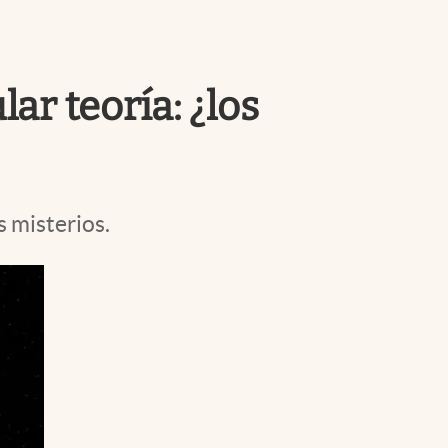
Uruguay
ar teoría: ¿los
 misterios.