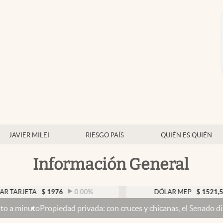
JAVIER MILEI
RIESGO PAÍS
QUIÉN ES QUIÉN
Información General
A
$
1976
0.00
%
DÓLAR MEP
$
1521,52
0.23
iedad privada: con cruces y chicanas, el Senado discute el proyec