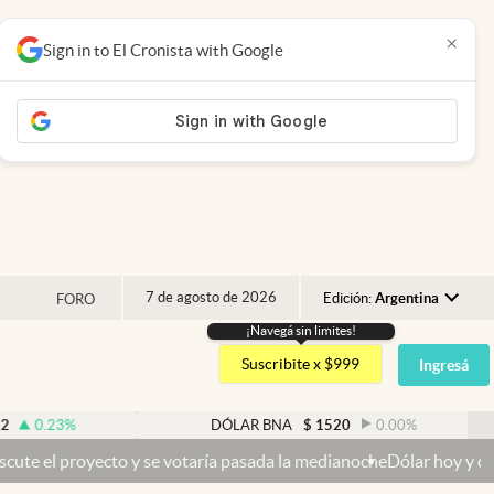
×
Sign in to El Cronista with Google
7 de agosto de 2026
Edición:
Argentina
FORO
¡Navegá sin limites!
Argentina
Suscribite x $999
Ingresá
España
México
%
DÓLAR BNA
$
1520
0.00
%
USA
to y se votaría pasada la medianoche
Dólar hoy y dólar blue hoy: cu
Colombia