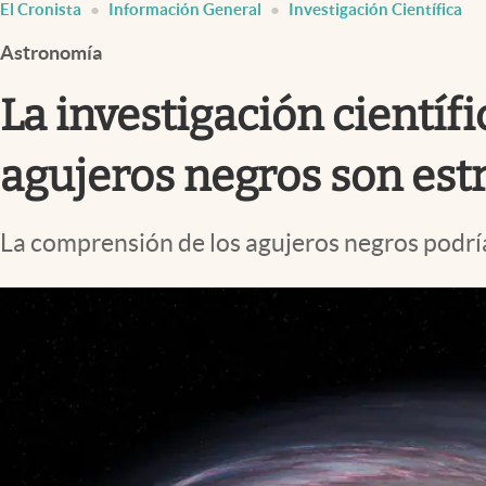
El Cronista
Información General
Investigación Científica
Infotechnology
Astronomía
Clase
Clima
La investigación científi
Mundial 2026
agujeros negros son est
Eventos Corporativos
El Cronista Studio
La comprensión de los agujeros negros podría
Mediakit
abre en nueva pestaña