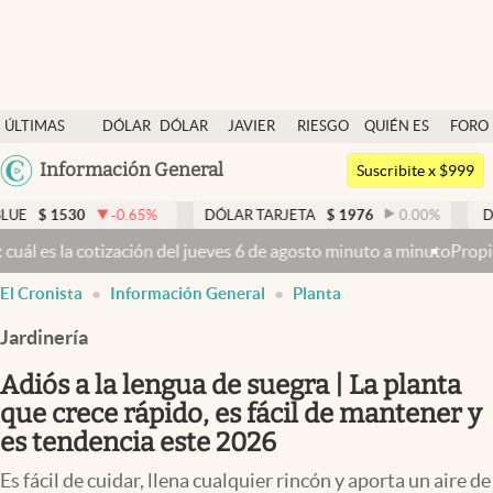
Últimas noticias
ÚLTIMAS
DÓLAR
DÓLAR
JAVIER
RIESGO
QUIÉN ES
FORO
Dólar
NOTICIAS
BLUE
MILEI
PAÍS
QUIÉN
Argentina
Información General
Members
Suscribite x $999
España
Economía y Política
-0.65
%
DÓLAR TARJETA
$
1976
0.00
%
DÓLAR MEP
$
15
México
 6 de agosto minuto a minuto
Propiedad privada: mientras el Senado 
Finanzas y Mercados
USA
El Cronista
Información General
Planta
Mercados Online
Colombia
Uruguay
Jardinería
Negocios
Adiós a la lengua de suegra | La planta
Columnistas
que crece rápido, es fácil de mantener y
Otras secciones
es tendencia este 2026
Apertura
Es fácil de cuidar, llena cualquier rincón y aporta un aire de