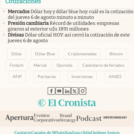
Cotizaciones
Mercados
Dólar hoy y dólar blue hoy: cuál es la cotización
del jueves 6 de agosto minuto a minuto
Presión cambiaria
Récord de utilidades: empresas
giraron al exterior u$s 1891 millones
Divisas
Dólar oficial HOY: así cerró la cotización de este
jueves 6 de agosto
Dólar
Dólar Blue
Criptomonedas
Bitcoin
Fintech
Merval
Quiniela
Calendario de feriados
AFIP
Paritarias
Inversiones
ANSES
abre en nueva pestaña
abre en nueva pestaña
abre en nueva pestaña
abre en nueva pestaña
abre en nueva pestaña
Contacto
Canales de WhatsApp
Suscribite
Quiénes Somos