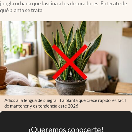
jungla urbana que fascina a los decoradores. Enterate de
Infotechnology
qué planta se trata.
Clase
Clima
Mundial 2026
Eventos Corporativos
El Cronista Studio
Mediakit
abre en nueva pestaña
Argentina
Adiós a la lengua de suegra | La planta que crece rápido, es fácil
de mantener y es tendencia este 2026
¡Queremos conocerte!