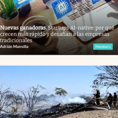
Nuevas ganadoras
.
Startups AI-native: por qué
crecen más rápido y desafían a las empresas
tradicionales
Adrián Mansilla
Members