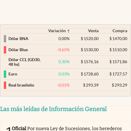
Variación
Venta
Compra
0,00
%
$
1520,00
$
1470,00
Dólar BNA
-0,65
%
$
1530,00
$
1510,00
Dólar Blue
Dólar CCL (GD30,
0,30
%
$
1576,16
$
1571,86
48 hs)
0,03
%
$
1728,60
$
1727,57
Euro
-0,01
%
$
293,39
$
293,29
Real brasileño
Las más leídas de Información General
Oficial
Por nueva Ley de Sucesiones, los herederos