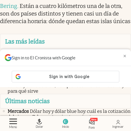
Bering
.
Están a cuatro kilómetros una de la otra,
son dos países distintos y tienen casi un día de
diferencia horaria: dónde quedan estas islas únicas
Las más leídas
Oficial
Por nueva Ley de Sucesiones, los herederos no
×
obtendrán los bienes aunque lo determine el testamento
Sign in to El Cronista with Google
Te sorprenderá
Pablo, albañil trabajando en Noruega: “El
salario son unos 6.200€ y trabajamos desde las 8:00
hasta las 16:00”
Recomendación
Hervir hojas de laurel con ramitas de
canela y clavo de olor | Por qué recomiendan hacerlo y
para qué sirve
Últimas noticias
Mercados
Dólar hoy y dólar blue hoy: cuál es la cotización
del viernes 7 de agosto minuto a minuto
El Cronista Stream
Marcó del Pont cuestionó el “apuro”
Dolar
Inicio
Ingresar
Menú
por reformar la Carta Orgánica del BCRA y advirtió por
Foro