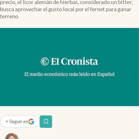
precio, el licor alemán de hierbas, considerado un bitter,
Infotechnology
busca aprovechar el gusto local por el fernet para ganar
Clase
terreno
Clima
Mundial 2026
Eventos Corporativos
El Cronista Studio
Mediakit
abre en nueva pestaña
Argentina
+
Seguir
en
abre en nueva pestaña