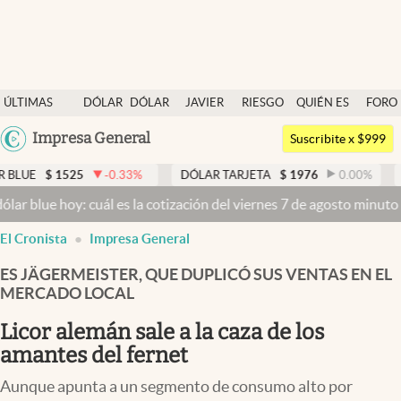
Últimas noticias
ÚLTIMAS
DÓLAR
DÓLAR
JAVIER
RIESGO
QUIÉN ES
FORO
Dólar
NOTICIAS
BLUE
MILEI
PAÍS
QUIÉN
Argentina
Impresa General
Members
Suscribite x $999
España
Economía y Política
25
-0.33
%
DÓLAR TARJETA
$
1976
0.00
%
DÓLAR ME
México
y: cuál es la cotización del viernes 7 de agosto minuto a minuto
Dól
Finanzas y Mercados
USA
El Cronista
Impresa General
Mercados Online
Colombia
Uruguay
ES JÄGERMEISTER, QUE DUPLICÓ SUS VENTAS EN EL
Negocios
MERCADO LOCAL
Columnistas
Licor alemán sale a la caza de los
Otras secciones
amantes del fernet
Apertura
Aunque apunta a un segmento de consumo alto por