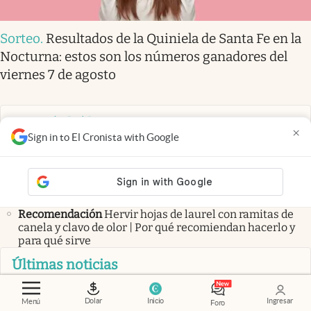
Sorteo
.
Resultados de la Quiniela de Santa Fe en la
Nocturna: estos son los números ganadores del
viernes 7 de agosto
Las más leídas
×
Sign in to El Cronista with Google
Oficial
Por nueva Ley de Sucesiones, los herederos no
obtendrán los bienes aunque lo determine el testamento
Te sorprenderá
Pablo, albañil trabajando en Noruega: “El
salario son unos 6.200€ y trabajamos desde las 8:00
hasta las 16:00”
Recomendación
Hervir hojas de laurel con ramitas de
canela y clavo de olor | Por qué recomiendan hacerlo y
para qué sirve
Últimas noticias
Mercado cambiario
Dólar hoy: a cuánto cotiza el oficial
en los bancos de la City este sábado 8 de agosto
Dolar
Inicio
Ingresar
Menú
Foro