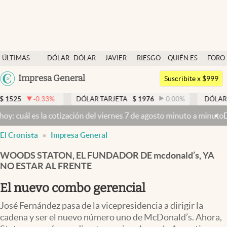
Últimas noticias
ÚLTIMAS
DÓLAR
DÓLAR
JAVIER
RIESGO
QUIÉN ES
FORO
Dólar
NOTICIAS
BLUE
MILEI
PAÍS
QUIÉN
Argentina
Impresa General
Members
Suscribite x $999
España
Economía y Política
3
%
DÓLAR TARJETA
$
1976
0.00
%
DÓLAR MEP
$
1526,
México
a cotización del viernes 7 de agosto minuto a minuto
Dólar hoy y dól
Finanzas y Mercados
USA
El Cronista
Impresa General
Mercados Online
Colombia
Uruguay
WOODS STATON, EL FUNDADOR DE mcdonald’s, YA
Negocios
NO ESTAR AL FRENTE
Columnistas
El nuevo combo gerencial
Otras secciones
José Fernández pasa de la vicepresidencia a dirigir la
Apertura
cadena y ser el nuevo número uno de McDonald’s. Ahora,