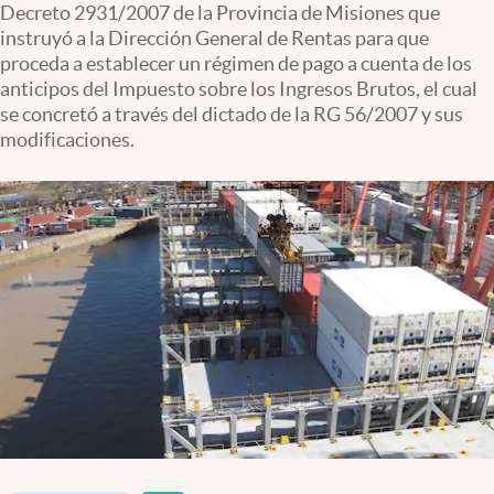
Decreto 2931/2007 de la Provincia de Misiones que
Infotechnology
instruyó a la Dirección General de Rentas para que
Clase
proceda a establecer un régimen de pago a cuenta de los
anticipos del Impuesto sobre los Ingresos Brutos, el cual
Clima
se concretó a través del dictado de la RG 56/2007 y sus
modificaciones.
Mundial 2026
Eventos Corporativos
El Cronista Studio
Mediakit
abre en nueva pestaña
Argentina