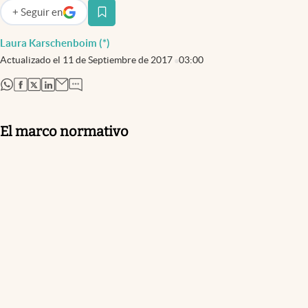
+
Seguir
en
abre en nueva pestaña
Laura Karschenboim (*)
Actualizado el
11 de Septiembre de 2017
03:00
abre en nueva pestaña
abre en nueva pestaña
abre en nueva pestaña
abre en nueva pestaña
El marco normativo