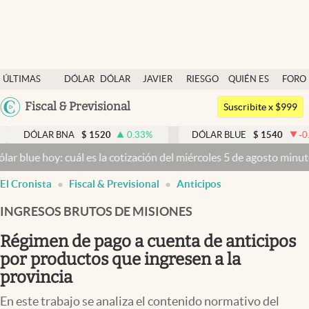
Últimas noticias
ÚLTIMAS
DÓLAR
DÓLAR
JAVIER
RIESGO
QUIÉN ES
FORO
Dólar
NOTICIAS
BLUE
MILEI
PAÍS
QUIÉN
Argentina
Fiscal & Previsional
Members
Suscribite x $999
España
Economía y Política
DÓLAR BNA
$
1520
0.33
%
DÓLAR BLUE
$
1540
-0.32
%
México
e hoy: cuál es la cotización del miércoles 5 de agosto minuto a mi
Finanzas y Mercados
USA
El Cronista
Fiscal & Previsional
Anticipos
Mercados Online
Colombia
Uruguay
INGRESOS BRUTOS DE MISIONES
Negocios
Régimen de pago a cuenta de anticipos
Columnistas
por productos que ingresen a la
Otras secciones
provincia
Apertura
En este trabajo se analiza el contenido normativo del