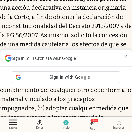
una acción declarativa en instancia originaria
de la Corte, a fin de obtener la declaración de
inconstitucionalidad del Decreto 2913/2007 y de
la RG 56/2007. Asimismo, solicitó la concesión
de una medida cautelar a los efectos de que se
le ordene a la Provincia de Misiones que, hasta
×
Sign in to El Cronista with Google
tanto recaiga sentencia definitiva, se abstenga
de: (i) exigir el pago a cuenta del anticipo del
Impuesto sobre los Ingresos Brutos o dl
cumplimiento del cualquier otro deber formal o
material vinculado a los preceptos
impugnados; (ii) adoptar cualquier medida que
en forma directa o indirecta impida la
introducción en la Provincia de Misiones de los
Dolar
Inicio
Ingresar
Menú
Foro