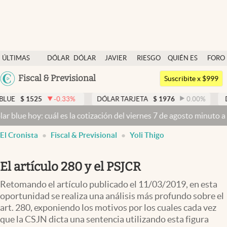
Últimas noticias
ÚLTIMAS
DÓLAR
DÓLAR
JAVIER
RIESGO
QUIÉN ES
FORO
Dólar
NOTICIAS
BLUE
MILEI
PAÍS
QUIÉN
Argentina
Fiscal & Previsional
Members
Suscribite x $999
España
Economía y Política
$
1525
-0.33
%
DÓLAR TARJETA
$
1976
0.00
%
DÓLAR
México
e hoy: cuál es la cotización del viernes 7 de agosto minuto a minut
Finanzas y Mercados
USA
El Cronista
Fiscal & Previsional
Yoli Thigo
Mercados Online
Colombia
Uruguay
Negocios
El artículo 280 y el PSJCR
Columnistas
Retomando el artículo publicado el 11/03/2019, en esta
Otras secciones
oportunidad se realiza una análisis más profundo sobre el
art. 280, exponiendo los motivos por los cuales cada vez
Apertura
que la CSJN dicta una sentencia utilizando esta figura