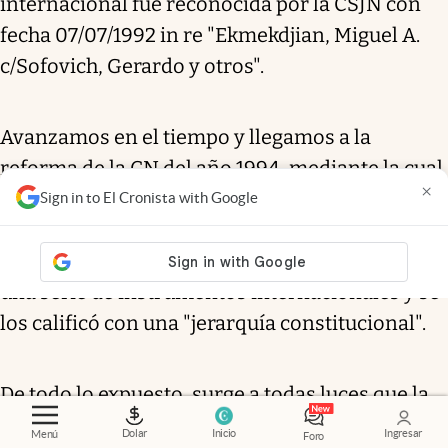
internacional fue reconocida por la CSJN con
fecha 07/07/1992 in re "Ekmekdjian, Miguel A.
c/Sofovich, Gerardo y otros".
Avanzamos en el tiempo y llegamos a la
reforma de la CN del año 1994, mediante la cual
×
se estableció en el art. 75 inc. 22 que "los
Sign in to El Cronista with Google
tratados y concordatos tienen jerarquía
superior a las leyes". Asimismo, se enumeró
una serie de instrumentos internacionales y se
los calificó con una "jerarquía constitucional".
De todo lo expuesto, surge a todas luces que la
CSJN al rechazar los recursos extraordinarios o
Dolar
Inicio
Ingresar
Menú
Foro