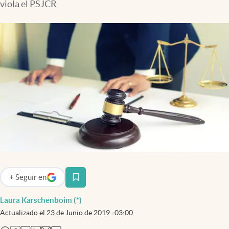
viola el PSJCR
Infotechnology
Clase
Clima
Mundial 2026
Eventos Corporativos
El Cronista Studio
Mediakit
abre en nueva pestaña
Argentina
+
Seguir
en
abre en nueva pestaña
Laura Karschenboim (*)
Actualizado el
23 de Junio de 2019
03:00