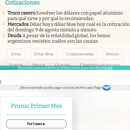
Cotizaciones
Truco casero
Envolver los dólares con papel aluminio:
para qué sirve y por qué lo recomiendan
Mercados
Dólar hoy y dólar blue hoy: cuál es la cotización
del domingo 9 de agosto minuto a minuto
Deuda
A pesar de la volatilidad global, los bonos
argentinos resisten: cuáles son las causas
Dólar
Dólar Blue
Criptomonedas
Bitcoin
Fintech
Merval
Quiniela
Calendario de feriados
Descuento para jubilados acá
Descuento para estudiantes acá
|
AFIP
Paritarias
Inversiones
ANSES
|
¡Ahora también podés pagar a través de Mercado Pago!
abre en nueva pestaña
abre en nueva pestaña
abre en nueva pestaña
abre en nueva pestaña
abre en nueva pestaña
Promo Primer Mes
Por 1 mes a: