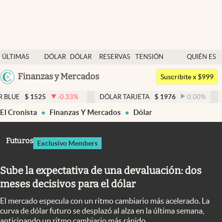
Últimas noticias
ÚLTIMAS
DÓLAR
DÓLAR
RESERVAS
TENSIÓN
QUIÉN ES
Dólar
NOTICIAS
BLUE
BCRA
GEOPOLÍTICA
QUIÉN
Argentina
Finanzas y Mercados
Members
Suscribite x $999
España
Economía y Política
25
-0.33
%
DÓLAR TARJETA
$
1976
0.00
%
DÓLAR ME
México
El Cronista
Finanzas Y Mercados
Dólar
Finanzas y Mercados
USA
Mercados Online
Colombia
Futuros
Exclusivo Members
Uruguay
Negocios
Sube la expectativa de una devaluación: dos
Columnistas
meses decisivos para el dólar
Otras secciones
El mercado especula con un ritmo cambiario más acelerado. La
Apertura
curva de dólar futuro se desplazó al alza en la última semana,
anticipando un ritmo cambiario más rápido.