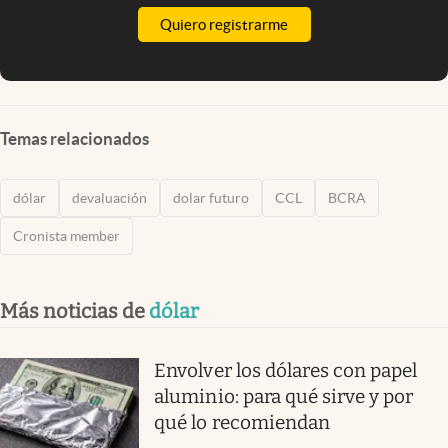
Quiero registrarme
Temas relacionados
dólar
devaluación
dolar futuro
CCL
BCRA
Cronista member
Más noticias de
dólar
Envolver los dólares con papel
aluminio: para qué sirve y por
qué lo recomiendan