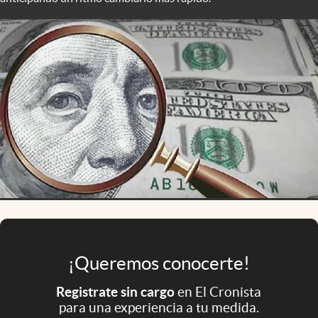
Infotechnology
Clase
Clima
Mundial 2026
Eventos Corporativos
El Cronista Studio
Mediakit
abre en nueva pestaña
Argentina
¡Queremos conocerte!
Registrate sin cargo
en El Cronista
para una experiencia a tu medida.