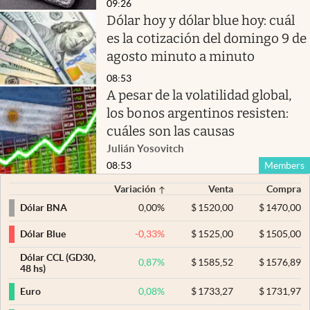
09:26
Dólar hoy y dólar blue hoy: cuál
es la cotización del domingo 9 de
agosto minuto a minuto
08:53
A pesar de la volatilidad global,
los bonos argentinos resisten:
cuáles son las causas
Julián Yosovitch
08:53
Members
Variación
Venta
Compra
0,00
%
$
1520,00
$
1470,00
Dólar BNA
-0,33
%
$
1525,00
$
1505,00
Dólar Blue
Dólar CCL (GD30,
0,87
%
$
1585,52
$
1576,89
48 hs)
0,08
%
$
1733,27
$
1731,97
Euro