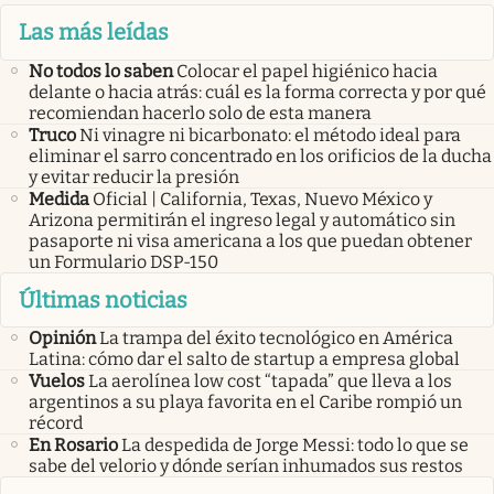
Las más leídas
No todos lo saben
Colocar el papel higiénico hacia
delante o hacia atrás: cuál es la forma correcta y por qué
recomiendan hacerlo solo de esta manera
Truco
Ni vinagre ni bicarbonato: el método ideal para
eliminar el sarro concentrado en los orificios de la ducha
y evitar reducir la presión
Medida
Oficial | California, Texas, Nuevo México y
Arizona permitirán el ingreso legal y automático sin
pasaporte ni visa americana a los que puedan obtener
un Formulario DSP-150
Últimas noticias
Opinión
La trampa del éxito tecnológico en América
Latina: cómo dar el salto de startup a empresa global
Vuelos
La aerolínea low cost “tapada” que lleva a los
argentinos a su playa favorita en el Caribe rompió un
récord
En Rosario
La despedida de Jorge Messi: todo lo que se
sabe del velorio y dónde serían inhumados sus restos