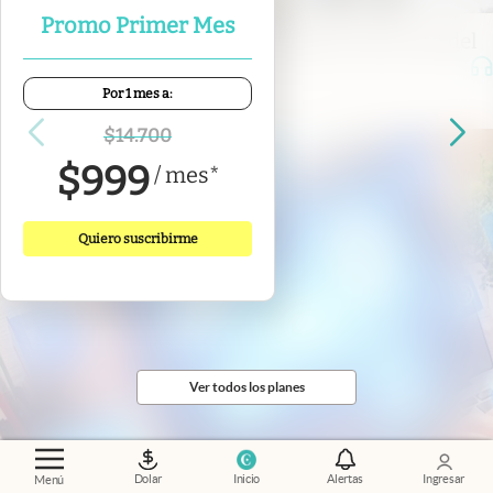
Promo Primer Mes
Economía al día
.
Fuerzas Armadas: la otra cara del
reequipamiento militar
Por 1 mes a:
$
14.700
$
999
/
mes
*
Quiero suscribirme
Ver todos los planes
Dolar
Inicio
Alertas
Ingresar
Menú