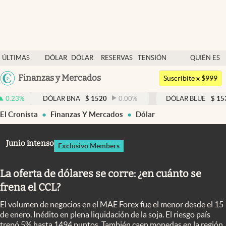
Últimas noticias
ÚLTIMAS
DÓLAR
DÓLAR
RESERVAS
TENSIÓN
QUIÉN ES
Dólar
NOTICIAS
BLUE
BCRA
GEOPOLÍTICA
QUIÉN
Argentina
Finanzas y Mercados
Members
Suscribite x $999
España
Economía y Política
DÓLAR BNA
$
1520
0.00
%
DÓLAR BLUE
$
1530
-0.6
México
El Cronista
Finanzas Y Mercados
Dólar
Finanzas y Mercados
USA
Mercados Online
Colombia
Junio intenso
Exclusivo Members
Uruguay
Negocios
La oferta de dólares se corre: ¿en cuánto se
Columnistas
frena el CCL?
Otras secciones
El volumen de negocios en el MAE Forex fue el menor desde el 15
Apertura
de enero. Inédito en plena liquidación de la soja. El riesgo país
trepó 5% hasta 1494 puntos. También caen monedas en la región