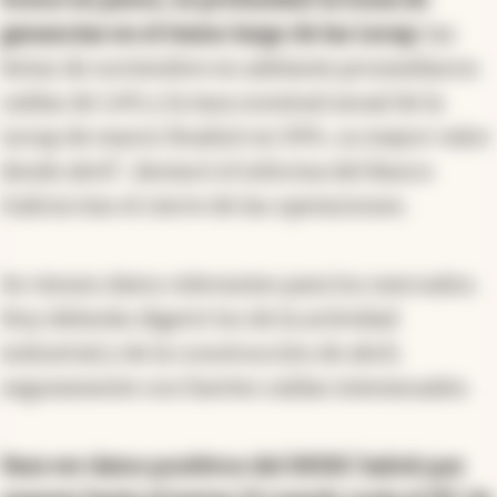
ganancias en el tramo largo de las Lecap
: las
letras de noviembre en adelante promediaron
caídas de 1,4% y la tasa nominal anual de la
Lecap de marzo finalizó en 59%, su mayor valor
desde abril", destacó el informa del Banco
Galicia tras el cierre de las operaciones.
Se vienen datos relevantes para los mercados.
Hoy deberán digerir los de la actividad
industrial y de la construcción de abril,
seguramente con fuertes caídas interanuales.
Para ver datos positivos del INDEC habrá que