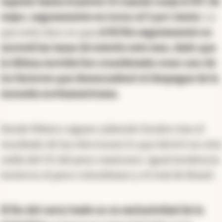
esperar hasta el jueves 13 cuando surja el IPC de
mayo, seguramente en torno al 5 por ciento
. Lo
que está claro es que
el BCRA seguramente no
moverá las tasas de interés este mes, dado que
la última movida fue considerada como uno de
los factores que desencadenó el despegue de la
moneda norteamericana.
Desde México siguen saliendo fondos tras el
resultado de las elecciones lo que derivó en otra
caída del 1% del peso mexicano. Igual tendencia
tuvieron el peso colombiano y el real de Brasil.
El fin del carry trade no es exclusividad de la