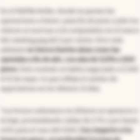
En el MATBA Rofex, donde se pactan las
operaciones a futuro, para fin de junio y julio los
valores se acercan a los estipulados en el marco
del crawling peg del 2 por ciento. Pero más
adelante
se vieron fuertes alzas como las
operadas a fin de año, con alza de 3,23% a 1220
pesos
. Este contrato se había negociado a $ 1142
el 15 de mayo, lo que refleja el cambio de
expectativas en los últimos 15 días.
"Los bonos soberanos en dólares se operaron a
la baja, promediando caídas de 2,7% y por hasta
4,8% para el caso del GD41.
Con respecto a los
bonos en pesos, se profundizó la toma de