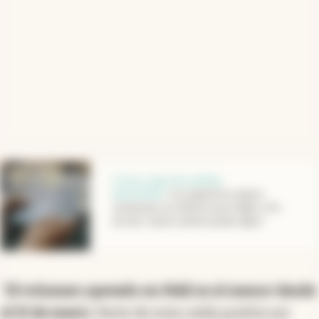
abre en nueva pestaña
Crisis y tipo de cambio
planchado
.
Los argentinos siguen
vendiendo sus dólares para llegar a fin
de mes: hasta cuándo puede seguir
"
El volumen operado en MAE es el menor desde
el 15 de enero
. Parte de esta caída podría ser