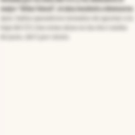
mejor "dólar blend", el alza tenderá a detenerse.
Ayer, había operadores tentados de apostar a la
baja del CCL tras estas alzas en las dos ruedas
de junio, del 5 por ciento.