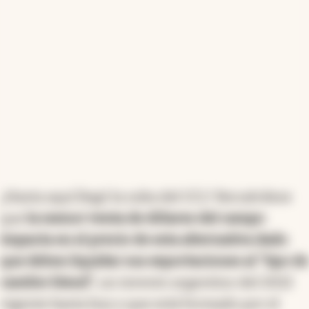
¿Hasta aquí llegó la suba del CCL? Recuérdese
que
la menor venta de dólares del campo
impacta en el precio de esta alternativa dado
que deben liquidar sus exportaciones al "tipo de
cambio blend",
un invento argentino del 2022
vigente hasta hoy y que está formado por el