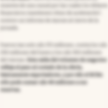
muestra de una causal por las cuales los dólares
financieros mantienen ritmo de aceleración",
sostuvo un informe de Aurum al cierre de la
jornada.
Fueron tan solo u$s 172 millones, contra los u$s
230 millones del lunes y los u$s 350 millones
del viernes.
Esta caída del volumen de negocios
refleja el paso al costado de la oferta,
básicamente exportadores, y por ello el BCRA
sólo pudo sumar u$s 48 millones a sus
reservas.