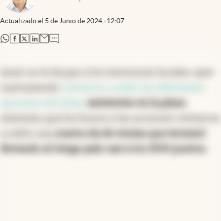
Actualizado el
5 de Junio de 2024
12:07
abre en nueva pestaña
abre en nueva pestaña
abre en nueva pestaña
abre en nueva pestaña
Junio no le da paz a los inversores locales: ayer
nuevamente
volvieron a subir las diferentes
opciones del dólar
existentes en la plaza
mientras que los bonos y las acciones volvieron
a sufrir una
nueva ola de ventas que terminó
llevando al riesgo país casi a los 1500 puntos.