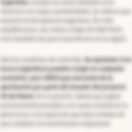
Argentina
, aunque en estas latitudes se lo
observa con mayor profundidad, un clásico que
muestra la decadencia argentina. No sólo
amplificamos, las subas y bajas de Wall Stret,
sino también las que se producen en la región.
Para los analistas de renta fija,
las apuestas a los
bonos argentinos pueden surgir en cualquier
momento, pero difícil que sea antes de la
aprobación por parte del Senado del proyecto
de ley Bases.
Por lo pronto, habrá que seguir
presenciando jornadas con suma cautela en la
plaza local, a la espera de que haya señales de
que cambien el actual humor imperante.