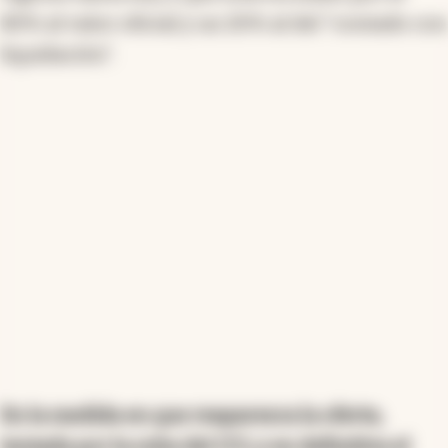
80% al valor oficial y un 20% al del "contado con
liquidación".
En la medida en que reaparezca la oferta,
tentada por la suba del CCL y en definitiva el