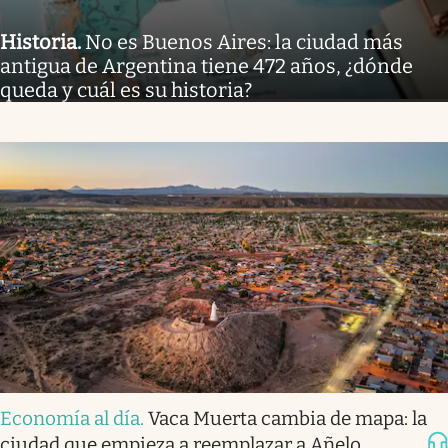
Historia
.
No es Buenos Aires: la ciudad más
antigua de Argentina tiene 472 años, ¿dónde
queda y cuál es su historia?
Economía al día
.
Vaca Muerta cambia de mapa: la
ciudad que empieza a reemplazar a Añelo