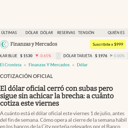
Últimas noticias
ÚLTIMAS
DÓLAR
DÓLAR
RESERVAS
TENSIÓN
QUIÉN ES
Dólar
NOTICIAS
BLUE
BCRA
GEOPOLÍTICA
QUIÉN
Argentina
Finanzas y Mercados
Members
Suscribite x $999
España
Economía y Política
1530
-0.65
%
DÓLAR TARJETA
$
1976
0.00
%
DÓLAR 
México
El Cronista
Finanzas Y Mercados
Dólar
Finanzas y Mercados
USA
COTIZACIÓN OFICIAL
Mercados Online
Colombia
Uruguay
El dólar oficial cerró con subas pero
Negocios
sigue sin achicar la brecha: a cuánto
Columnistas
cotiza este viernes
Otras secciones
A cuánto está el dólar oficial este viernes 1 de julio, antes
del fin de semana. Cómo opera al cierre de la semana hábil
Apertura
en los bancos de la City porteña relevados por el Banco