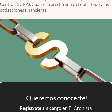
Infotechnology
Central (BCRA). Cuál es la brecha entre el dólar blue y las
cotizaciones financieras.
Clase
Clima
Mundial 2026
Eventos Corporativos
El Cronista Studio
Mediakit
abre en nueva pestaña
Argentina
¡Queremos conocerte!
Registrate sin cargo
en El Cronista