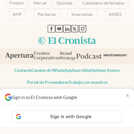
Fintech
Merval
Quiniela
Calendario de feriados
AFIP
Paritarias
Inversiones
ANSES
abre en nueva pestaña
abre en nueva pestaña
abre en nueva pestaña
abre en nueva pestaña
abre en nueva pestaña
Contacto
Canales de WhatsApp
Suscribite
Quiénes Somos
Portal de Proveedores
Trabajá con nosotros
Copyright 2025 cronista.com
×
Sign in to El Cronista with Google
Todos los derechos reservados
Términos y condiciones
Privacidad
Consentimiento
Tel:
+54 11 7078-3270