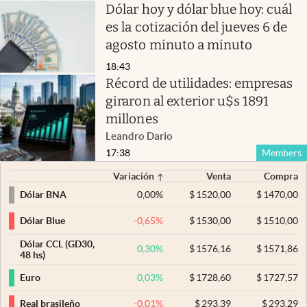
Dólar hoy y dólar blue hoy: cuál
es la cotización del jueves 6 de
agosto minuto a minuto
18:43
Récord de utilidades: empresas
giraron al exterior u$s 1891
millones
Leandro Dario
17:38
Members
Variación
Venta
Compra
0,00
%
$
1520,00
$
1470,00
Dólar BNA
-0,65
%
$
1530,00
$
1510,00
Dólar Blue
Dólar CCL (GD30,
0,30
%
$
1576,16
$
1571,86
48 hs)
0,03
%
$
1728,60
$
1727,57
Euro
-0,01
%
$
293,39
$
293,29
Real brasileño