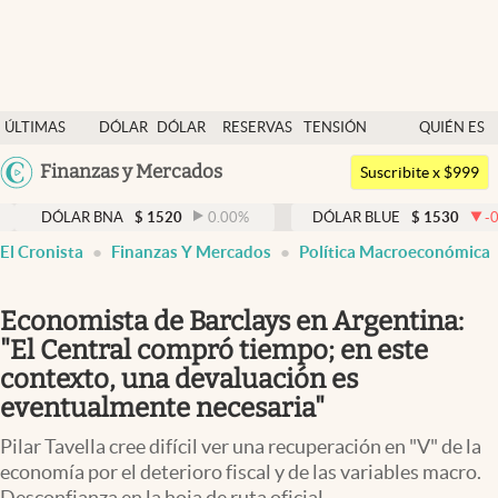
Últimas noticias
ÚLTIMAS
DÓLAR
DÓLAR
RESERVAS
TENSIÓN
QUIÉN ES
Dólar
NOTICIAS
BLUE
BCRA
GEOPOLÍTICA
QUIÉN
Argentina
Finanzas y Mercados
Members
Suscribite x $999
España
Economía y Política
LAR BNA
$
1520
0.00
%
DÓLAR BLUE
$
1530
-0.65
%
México
El Cronista
Finanzas Y Mercados
Política Macroeconómica
Finanzas y Mercados
USA
Mercados Online
Colombia
Economista de Barclays en Argentina:
Uruguay
Negocios
"El Central compró tiempo; en este
contexto, una devaluación es
Columnistas
eventualmente necesaria"
Otras secciones
Pilar Tavella cree difícil ver una recuperación en "V" de la
Apertura
economía por el deterioro fiscal y de las variables macro.
Desconfianza en la hoja de ruta oficial