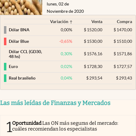
lunes, 02 de
Noviembre de 2020
Variación
Venta
Compra
0,00
%
$
1520,00
$
1470,00
Dólar BNA
-0,65
%
$
1530,00
$
1510,00
Dólar Blue
Dólar CCL (GD30,
0,30
%
$
1576,16
$
1571,86
48 hs)
0,02
%
$
1728,30
$
1727,57
Euro
0,04
%
$
293,54
$
293,43
Real brasileño
Las más leídas de Finanzas y Mercados
1
Oportunidad
Las ON más seguras del mercado:
cuáles recomiendan los especialistas