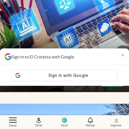
×
Sign in to El Cronista with Google
Nuevas ganadoras
.
Startups AI-native: por qué
crecen más rápido y desafían a las empresas
tradicionales
Adrián Mansilla
Members
Dolar
Inicio
Alertas
Ingresar
Menú