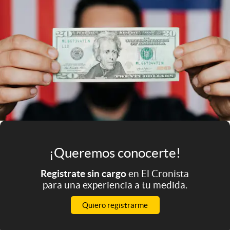
Infotechnology
Clase
Clima
Mundial 2026
Eventos Corporativos
El Cronista Studio
Mediakit
abre en nueva pestaña
¡Queremos conocerte!
Argentina
Registrate sin cargo
en El Cronista
para una experiencia a tu medida.
Quiero registrarme