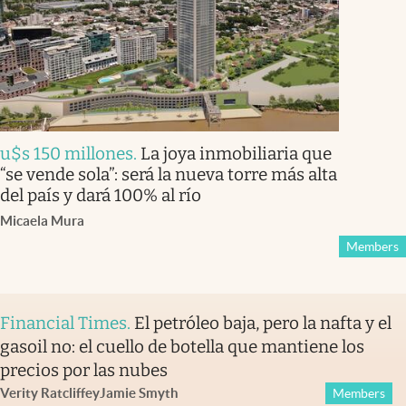
u$s 150 millones
.
La joya inmobiliaria que
“se vende sola”: será la nueva torre más alta
del país y dará 100% al río
Micaela Mura
Members
Financial Times
.
El petróleo baja, pero la nafta y el
gasoil no: el cuello de botella que mantiene los
precios por las nubes
Verity Ratcliffe
y
Jamie Smyth
Members