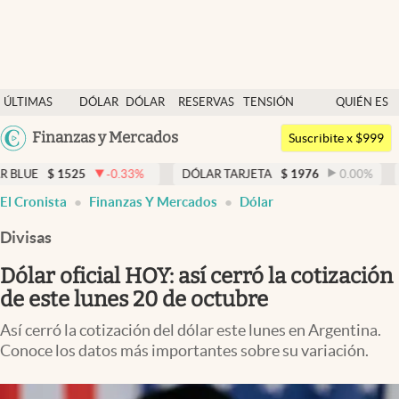
Últimas noticias
ÚLTIMAS
DÓLAR
DÓLAR
RESERVAS
TENSIÓN
QUIÉN ES
Dólar
NOTICIAS
BLUE
BCRA
GEOPOLÍTICA
QUIÉN
Argentina
Finanzas y Mercados
Members
Suscribite x $999
España
Economía y Política
525
-0.33
%
DÓLAR TARJETA
$
1976
0.00
%
DÓLAR ME
México
El Cronista
Finanzas Y Mercados
Dólar
Finanzas y Mercados
USA
Divisas
Mercados Online
Colombia
Uruguay
Dólar oficial HOY: así cerró la cotización
Negocios
de este lunes 20 de octubre
Columnistas
Así cerró la cotización del dólar este lunes en Argentina.
Otras secciones
Conoce los datos más importantes sobre su variación.
Apertura