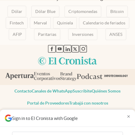
Dólar
Dólar Blue
Criptomonedas
Bitcoin
Fintech
Merval
Quiniela
Calendario de feriados
AFIP
Paritarias
Inversiones
ANSES
abre en nueva pestaña
abre en nueva pestaña
abre en nueva pestaña
abre en nueva pestaña
abre en nueva pestaña
Contacto
Canales de WhatsApp
Suscribite
Quiénes Somos
Portal de Proveedores
Trabajá con nosotros
Copyright 2025 cronista.com
×
Sign in to El Cronista with Google
Todos los derechos reservados
Términos y condiciones
Privacidad