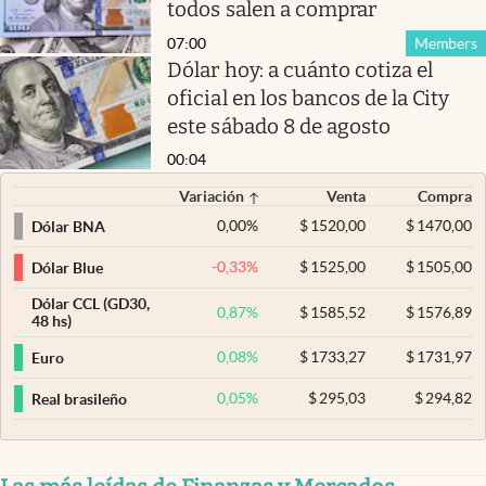
todos salen a comprar
07:00
Members
Dólar hoy: a cuánto cotiza el
oficial en los bancos de la City
este sábado 8 de agosto
00:04
Variación
Venta
Compra
0,00
%
$
1520,00
$
1470,00
Dólar BNA
-0,33
%
$
1525,00
$
1505,00
Dólar Blue
Dólar CCL (GD30,
0,87
%
$
1585,52
$
1576,89
48 hs)
0,08
%
$
1733,27
$
1731,97
Euro
0,05
%
$
295,03
$
294,82
Real brasileño