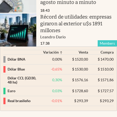
agosto minuto a minuto
18:43
Récord de utilidades: empresas
giraron al exterior u$s 1891
millones
Leandro Dario
17:38
Members
Variación
Venta
Compra
0,00
%
$
1520,00
$
1470,00
Dólar BNA
-0,65
%
$
1530,00
$
1510,00
Dólar Blue
Dólar CCL (GD30,
0,30
%
$
1576,16
$
1571,86
48 hs)
0,03
%
$
1728,60
$
1727,57
Euro
-0,01
%
$
293,39
$
293,29
Real brasileño