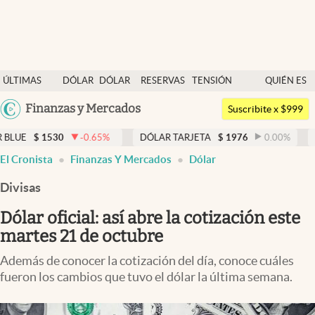
Últimas noticias
ÚLTIMAS
DÓLAR
DÓLAR
RESERVAS
TENSIÓN
QUIÉN ES
Dólar
NOTICIAS
BLUE
BCRA
GEOPOLÍTICA
QUIÉN
Argentina
Finanzas y Mercados
Members
Suscribite x $999
España
Economía y Política
30
-0.65
%
DÓLAR TARJETA
$
1976
0.00
%
DÓLAR MEP
México
El Cronista
Finanzas Y Mercados
Dólar
Finanzas y Mercados
USA
Divisas
Mercados Online
Colombia
Uruguay
Dólar oficial: así abre la cotización este
Negocios
martes 21 de octubre
Columnistas
Además de conocer la cotización del día, conoce cuáles
Otras secciones
fueron los cambios que tuvo el dólar la última semana.
Apertura