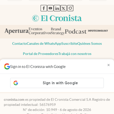
abre en nueva pestaña
abre en nueva pestaña
abre en nueva pestaña
abre en nueva pestaña
abre en nueva pestaña
Contacto
Canales de WhatsApp
Suscribite
Quiénes Somos
Portal de Proveedores
Trabajá con nosotros
Copyright 2025 cronista.com
×
Sign in to El Cronista with Google
Todos los derechos reservados
Términos y condiciones
Privacidad
Consentimiento
Tel:
+54 11 7078-3270
cronista.com
es propiedad de El Cronista Comercial S.A Registro de
propiedad intelectual: 56576959
N° de edición: 10.949 - 6 de agosto de 2026