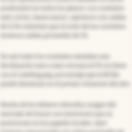
predominó en todos los plazos. Los contratos
más cortos, hasta marzo, operaron con caídas
de 0,3% mientras que el resto de los contratos
tuvieron caídas promedio de 1%.
Ya casi todos los contratos asimilan una
devaluación mes a mes cercana al 2% en línea
con el crawling peg, porcentaje que el BCRA
puede disminuir en el primer trimestre del año.
Mucho de los dólares ofrecidos surgen del
mercado de bonos con inversores que se
posicionan en los papeles locales. Ayer
tuvieron otra jornada con subas promedio de