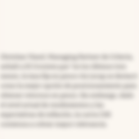
Christian Viand, Managing Partner de Criteria,
señaló a El Cronista que "en los últimos tres
meses, la tasa fija en pesos vía Lecap se destacó
como la mejor opción de posicionamiento para
obtener retornos en pesos. Sin embargo, dado
el nivel actual de rendimientos y las
expectativas de inflación, la curva CER
comienza a cobrar mayor relevancia.