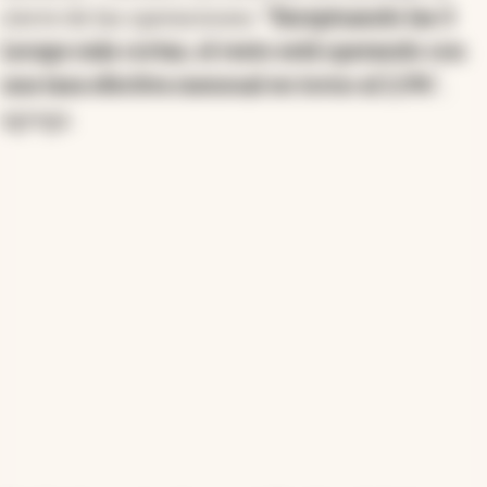
cierre de las operaciones.
"Exceptuando las 3
Lecaps más cortas, el resto está operando con
una tasa efectiva mensual en torno al 2,9%
",
agrega.