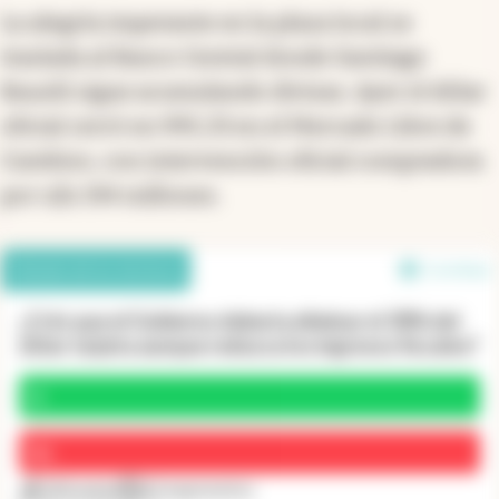
La alegría imperante en la plaza local se
traslada al Banco Central donde Santiago
Bausili sigue acumulando divisas. Ayer el dólar
oficial cerró en 995,33 en el Mercado Libre de
Cambios, con intervención oficial compradora
por u$s 194 millones.
Debate de los lectores
1 en línea
¿Crés que el Gobierno debería eliminar el 30% del
dólar tarjeta aunque reduzca los ingresos fiscales?
Sí
No
103 votos
23 argumentos