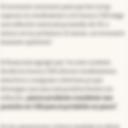
El escenario necesario para que las Lecap
superen en rendimiento a los bonos CER exige
una inflación mensual promedio de 2% o
menor en los próximos 12 meses, un escenario
bastante optimista".
El financista agregó que "en este contexto
donde los bonos CER ofrecen rendimientos
atractivos y aseguran cobertura ya que
devengan una tasa real positiva frente a la
inflación,
parece prudente considerar una
posición en CER para el portafolio en pesos"
.
En las operaciones a futuro también la oferta