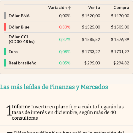
Variación
Venta
Compra
Dólar BNA
0,00
%
$
1520,00
$
1470,00
Dólar Blue
-0,33
%
$
1525,00
$
1505,00
Dólar CCL
0,87
%
$
1585,52
$
1576,89
(GD30, 48 hs)
Euro
0,08
%
$
1733,27
$
1731,97
Real brasileño
0,05
%
$
295,03
$
294,82
Las más leídas de Finanzas y Mercados
1
Informe
Invertir en plazo fijo: a cuánto llegarán las
tasas de interés en diciembre, según más de 40
consultoras