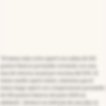
"El tramo más corto operó con subas de 150
puntos básicos promedio cerrando con una
tasa de retorno anual por encima del 43%. El
tramo medio operó mixto, mientras que el
tramo largo operó con compresiones promedio
de 100 puntos básicos de junio 2025 en
adelante", destacó un informe de una Alyc al