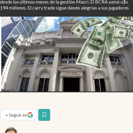
desde los últimos meses de la gestión Macri. El BCRA sumó u$s
Infotechnology
194 millones. El carry trade sigue dando alegrías a sus jugadores
Clase
Clima
Mundial 2026
Eventos Corporativos
El Cronista Studio
Mediakit
abre en nueva pestaña
Argentina
+
Seguir
en
abre en nueva pestaña