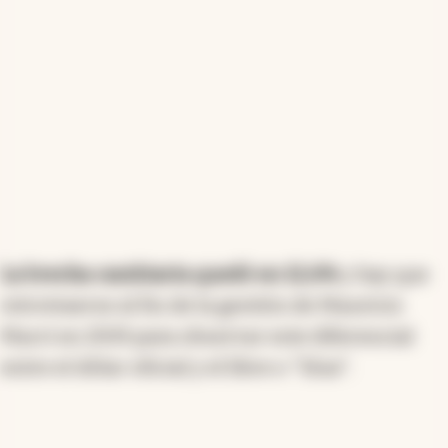
La brecha cambiaria quedó en 12,6%
y hay que
retrotraerse al fin de la gestión de Mauricio
Macri en 2019 para observar este diferencial
entre el dólar oficial y el libre o "blue".