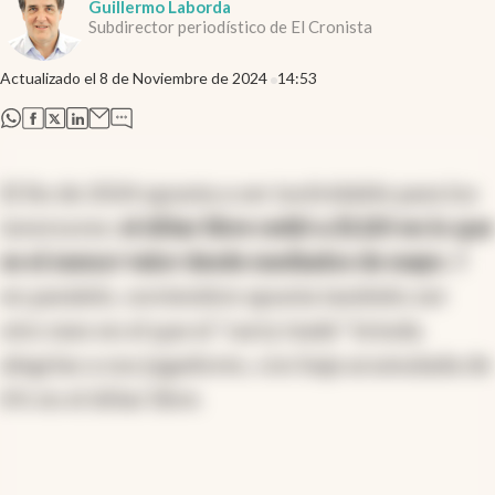
Guillermo Laborda
Subdirector periodístico de El Cronista
Actualizado el
8 de Noviembre de 2024
14:53
abre en nueva pestaña
abre en nueva pestaña
abre en nueva pestaña
abre en nueva pestaña
El fin de 2024 apunta a ser inolvidable para los
inversores:
el dólar libre cedió a $1.120 en lo que
es el menor valor desde mediados de mayo.
Y
en paralelo, noviembre apunta también ser
otro mes en el que el "carry trade" brinda
alegrías a sus jugadores, con baja acumulada de
6% en el dólar libre.