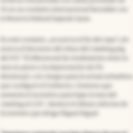
1% en un contexto internacional favorable con
la Reserva Federal bajando tasas.
En este contexto, ¿se acerca el fin del cepo? ¿Se
acerca el descenso del ritmo del crawling peg
del 2%? "El diferencial de rendimiento entre la
tasa en pesos y la depreciación de 2%
disminuyó, con riesgos para la actual aritmética
que configuró el Gobierno. Creemos que
aumenta el incentivo para bajar la tasa del
crawling al 1,5%", destacó el último informe de
Econviews que dirige Miguel Kiguel.