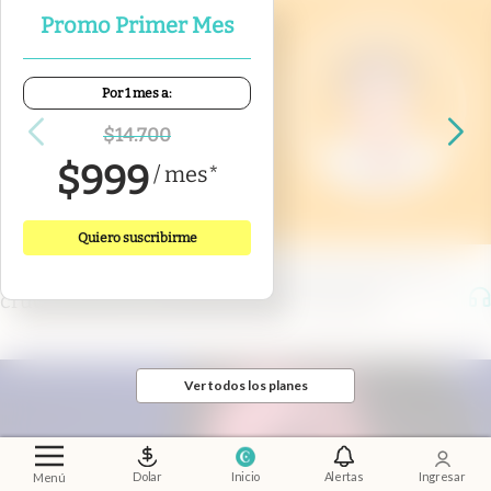
Promo Primer Mes
Por 1 mes a:
$
14.700
$
999
/
mes
*
Quiero suscribirme
Shot Financiero
.
Entrevista a Rafael Rofman: el
cruce entre la economía y la demografía
Ver todos los planes
Dolar
Inicio
Alertas
Ingresar
Menú