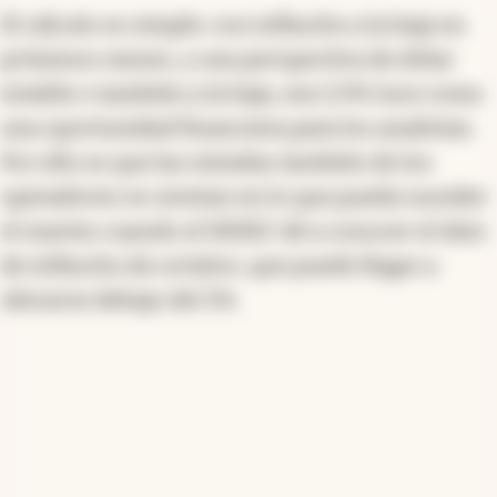
El cálculo es simple: con inflación a la baja en
próximos meses, y una perspectiva de dólar
estable o también a la baja, ese 2,9% luce como
una oportunidad financiera para los analistas.
Por ello es que las miradas también de los
operadores se centran en lo que pueda suceder
el martes cuando el INDEC dé a conocer el dato
de inflación de octubre, que puede llegar a
ubicarse debajo del 3%.