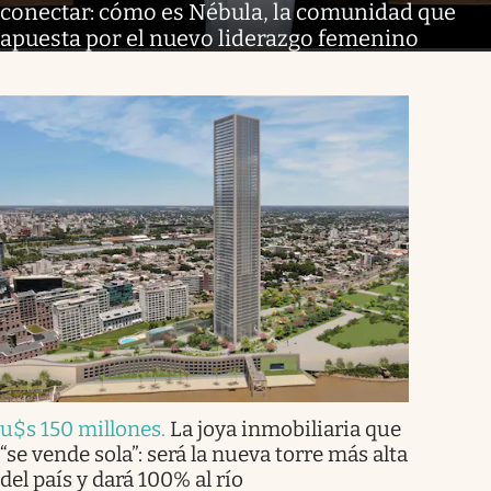
conectar: cómo es Nébula, la comunidad que
apuesta por el nuevo liderazgo femenino
u$s 150 millones
.
La joya inmobiliaria que
“se vende sola”: será la nueva torre más alta
del país y dará 100% al río