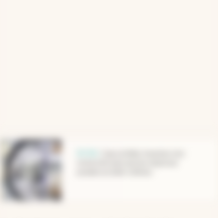
abre en nueva pestaña
BCRA
.
Cepo al dólar: levantan otra
restricción para que las empresas
puedan acceder a divisas