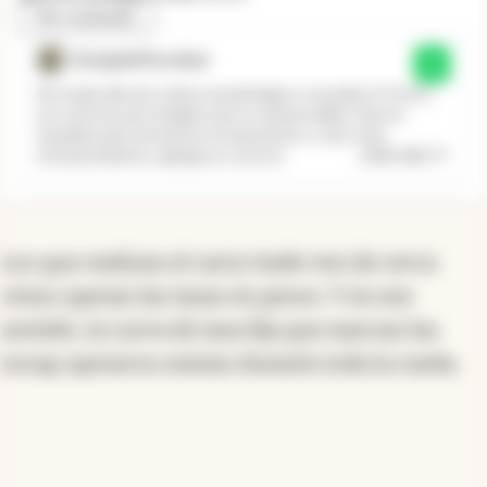
Ver resultado
Exequiel Escobar
Sí
No tengo idea de cuánto puede llegar a recaudar el Tesoro
por esta vía, pero imagino que es despreciable. Solo ha
quedado para entorpecer la operatoria y, como todo
...
Leer más
entorpecimiento, agrega un costo (e
Los que realizan el carry trade ven de cerca
cómo operan las tasas en pesos. Y en ese
sentido, la curva de tasa fija que marcan las
Lecap operaron mixtas durante toda la rueda.