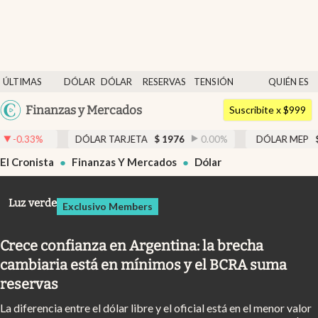
Últimas noticias
ÚLTIMAS
DÓLAR
DÓLAR
RESERVAS
TENSIÓN
QUIÉN ES
Dólar
NOTICIAS
BLUE
BCRA
GEOPOLÍTICA
QUIÉN
Argentina
Finanzas y Mercados
Members
Suscribite x $999
España
Economía y Política
ÓLAR TARJETA
$
1976
0.00
%
DÓLAR MEP
$
1526,03
0.43
%
México
El Cronista
Finanzas Y Mercados
Dólar
Finanzas y Mercados
USA
Mercados Online
Colombia
Luz verde
Exclusivo Members
Uruguay
Negocios
Crece confianza en Argentina: la brecha
Columnistas
cambiaria está en mínimos y el BCRA suma
Otras secciones
reservas
Apertura
La diferencia entre el dólar libre y el oficial está en el menor valor