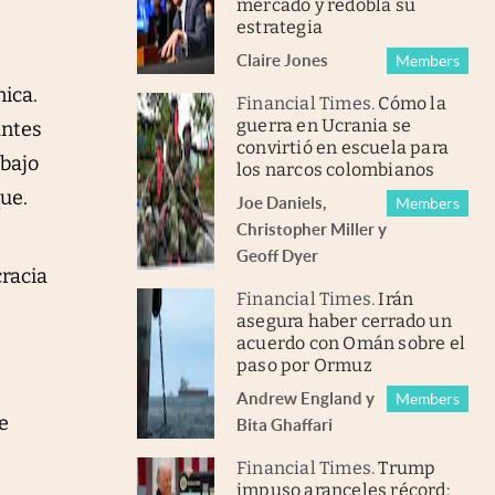
mercado y redobla su
estrategia
Claire Jones
Members
nica.
Financial Times
.
Cómo la
guerra en Ucrania se
antes
convirtió en escuela para
abajo
los narcos colombianos
ue.
Joe Daniels
,
Members
Christopher Miller
y
Geoff Dyer
cracia
Financial Times
.
Irán
asegura haber cerrado un
acuerdo con Omán sobre el
paso por Ormuz
Andrew England
y
Members
e
Bita Ghaffari
Financial Times
.
Trump
impuso aranceles récord: