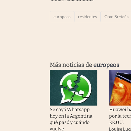
europeos
residentes
Gran Bretaña
Más noticias de
europeos
Se cayó Whatsapp
Huawei ha
hoy en la Argentina:
por la tec
qué pasó y cuándo
EE.UU.
vuelve
Louise Luc