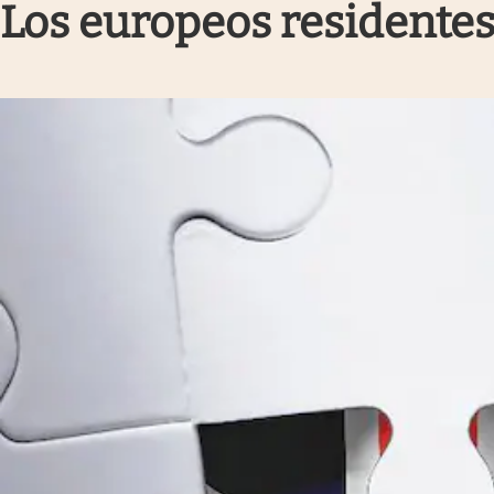
Los europeos residentes
Infotechnology
Clase
Clima
Mundial 2026
Eventos Corporativos
El Cronista Studio
Mediakit
abre en nueva pestaña