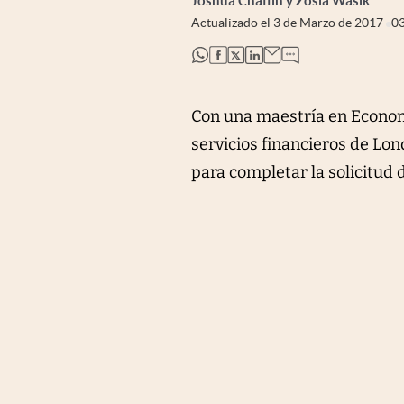
Joshua Chaffin y Zosia Wasik
Actualizado el
3 de Marzo de 2017
0
abre en nueva pestaña
abre en nueva pestaña
abre en nueva pestaña
abre en nueva pestaña
Con una maestría en Economí
servicios financieros de Lo
para completar la solicitud