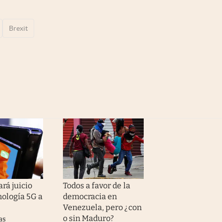
Brexit
rá juicio
Todos a favor de la
nología 5G a
democracia en
Venezuela, pero ¿con
o sin Maduro?
as