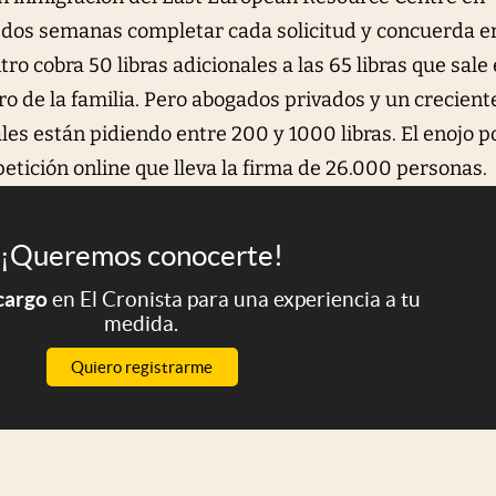
va dos semanas completar cada solicitud y concuerda e
tro cobra 50 libras adicionales a las 65 libras que sale 
o de la familia. Pero abogados privados y un crecient
es están pidiendo entre 200 y 1000 libras. El enojo p
 petición online que lleva la firma de 26.000 personas.
¡Queremos conocerte!
 cargo
en El Cronista para una experiencia a tu
medida.
Quiero registrarme