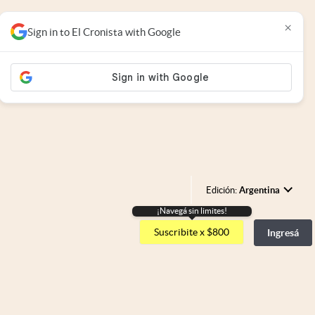
×
Sign in to El Cronista with Google
Edición:
Argentina
¡Navegá sin limites!
Argentina
Suscribite x $800
Ingresá
España
México
USA
Colombia