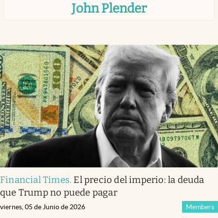
John Plender
Infotechnology
Clase
Clima
Mundial 2026
Eventos Corporativos
El Cronista Studio
Mediakit
abre en nueva pestaña
Argentina
Financial Times
.
El precio del imperio: la deuda
que Trump no puede pagar
viernes, 05 de Junio de 2026
Members