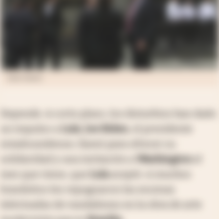
Dado Galdieri
Depende. A corto plazo, los disturbios han dado
un impulso a
Lula
.
Joe Biden
, el presidente
estadounidense, llamó para ofrecer su
solidaridad y una invitación a
Washington
el
mes que viene, que
Lula
aceptó. A muchos
brasileños les repugnaron las escenas
televisadas de vandalismo en la obra de arte