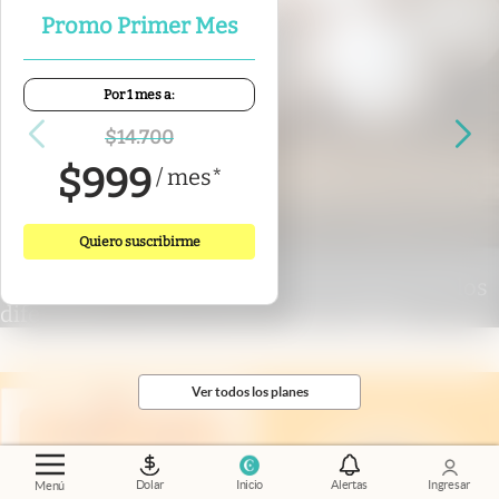
Promo Primer Mes
Por 1 mes a:
$
14.700
$
999
/
mes
*
Quiero suscribirme
Nutrición
.
Huevos blancos o marrones: qué los
diferencia y cuál recomiendan comprar
Ver todos los planes
Dolar
Inicio
Alertas
Ingresar
Menú