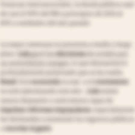
Finanzas Internacionales, la deuda pública cayó
de casi el 99% del PBI a principios de 2021 al
89% a mediados del año pasado.
La mayor amenaza se presenta a medio y largo
plazo.
Lula
ganó las
elecciones
de octubre por
un estrechísimo margen
, lo que demuestra lo
profundamente polarizado que se ha vuelto
Brasil
. Si la
economía
va mal -y el
crecimiento
se está ralentizando este año-,
Lula
estará
menos dispuesto o será menos capaz de
impulsar reformas impopulares
, especialmente
las destinadas a aumentar los ingresos públicos
o
recortar el gasto
.