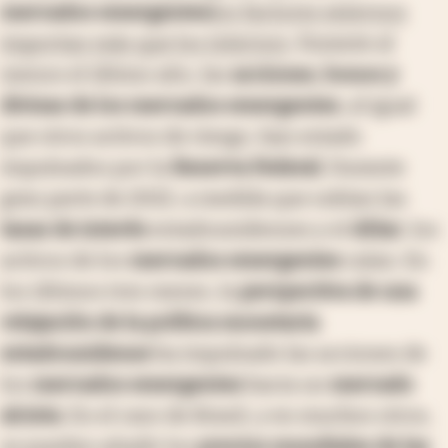
mercados emergentes
los factores externos
importan más que los internos
. Durante al
menos el último año, las
acciones, bonos y
divisas de los mercados emergentes
, al igual
que otros activos de riesgo, han estado
impulsados por la
Reserva Federal
. Durante
gran parte de 2022, a medida que subían las
tasas de interés
estadounidenses y el
dólar
, los
activos de los
mercados emergentes
caían. En
los últimos tres meses, la
perspectiva de una
relajación de la política monetaria
estadounidense
ha impulsado las acciones de
los
mercados emergentes
hacia un
mercado
alcista
. En el caso de Brasil, y en muchos otros,
se pueden añadir los
precios mundiales de las