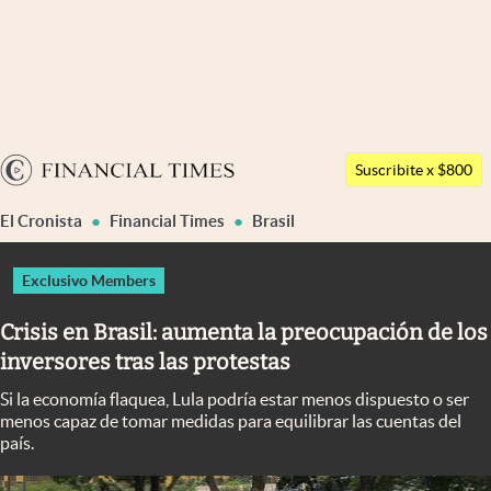
Últimas noticias
Dólar
Argentina
Members
Suscribite x $800
España
Economía y Política
El Cronista
Financial Times
Brasil
México
Finanzas y Mercados
USA
Exclusivo Members
Mercados Online
Colombia
Crisis en Brasil: aumenta la preocupación de los
Uruguay
Negocios
inversores tras las protestas
Columnistas
Si la economía flaquea, Lula podría estar menos dispuesto o ser
menos capaz de tomar medidas para equilibrar las cuentas del
Otras secciones
país.
Apertura