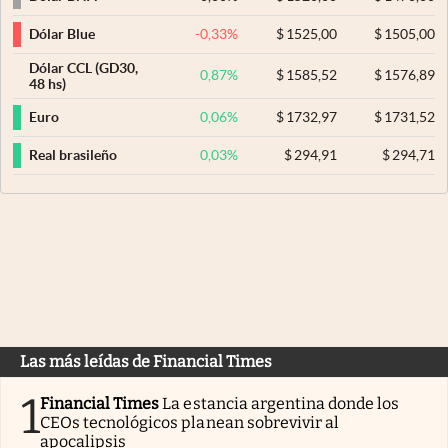
-0,33
%
$
1525,00
$
1505,00
Dólar Blue
Dólar CCL (GD30,
0,87
%
$
1585,52
$
1576,89
48 hs)
0,06
%
$
1732,97
$
1731,52
Euro
0,03
%
$
294,91
$
294,71
Real brasileño
Las más leídas de Financial Times
1
Financial Times
La estancia argentina donde los
CEOs tecnológicos planean sobrevivir al
apocalipsis