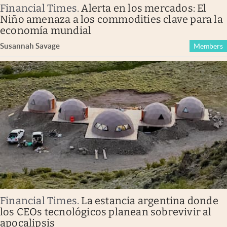
Financial Times
.
Alerta en los mercados: El
Niño amenaza a los commodities clave para la
economía mundial
Susannah Savage
Members
Financial Times
.
La estancia argentina donde
los CEOs tecnológicos planean sobrevivir al
apocalipsis