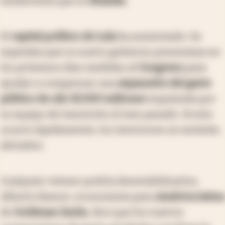
modernista que es
Brasilia
.
El
capital político de Lula
ha aumentado. Se
esperaba que su nuevo gobierno presentara en
los próximos días medidas al
Congreso
para
ayudar a compensar una
expansión del gasto
público de u$s 32.000 millones
impulsada por
su equipo de transición el mes pasado. Si esto
ocurre rápidamente, los inversores se sentirán
aliviados.
Cualquier retraso podría desestabilizarlos.
Alberto Ramos, economista para
América latina
de
Goldman Sachs
, dice que los nuevos