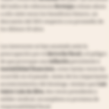
del índice de referencia
Bovespa
cotizan ahora
a sólo siete veces los beneficios futuros, un
descuento del 36% respecto a su promedio de
los últimos 10 años.
Los inversores se han asustado ante la
preocupación por el
derroche fiscal
y el peligro
de que provoque una
inflación
persistente e
inestabilidad financiera
, como tantas veces ha
ocurrido en el pasado. Antes de los impactantes
acontecimientos del domingo, temían que
Luiz
Inácio Lula da Silva
, dos veces presidente y
exlíder sindical, incumpliera su promesa de
responsabilidad fiscal.