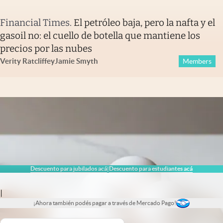
Financial Times
.
El petróleo baja, pero la nafta y el
gasoil no: el cuello de botella que mantiene los
precios por las nubes
Verity Ratcliffe
y
Jamie Smyth
Members
Descuento para jubilados acá
Descuento para estudiantes acá
|
|
¡Ahora también podés pagar a través de Mercado Pago!