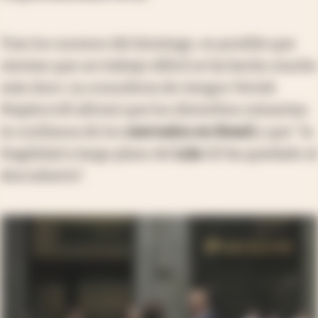
Tras los sucesos del domingo, es posible que
sientan que un trabajo difícil se ha hecho mucho
más duro. La consultora de riesgos Verisk
Maplecroft afirmó que los disturbios minarían
la confianza de los
mercados en Brasil
y que "la
fragilidad a largo plazo de
Lula
3.0 ha quedado al
descubierto".