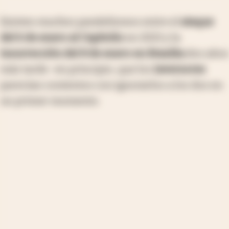
Existen muchos paralelismos entre el
ataque
del 6 de enero al Capitolio
en 2021 y la
insurrección del 8 de enero en Brasilia
dos años
más tarde -en principio, que los
inversores
parecían contentos con ignorarlos a los dos en
un primer momento.