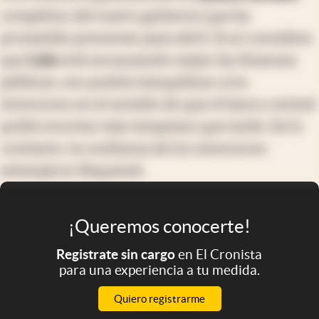
completos del nuevo gobierno que ha
prometido presentar para abril. Si se considera
que
Lula
está encauzando mejor las finanzas
públicas, eso podría tranquilizar a los
inversores en el sentido de que el banco central
podrá recortar más temprano que tarde. De lo
contrario, la confianza de los inversores
extranjeros flaqueará.
¡Queremos conocerte!
Registrate sin cargo
en El Cronista
para una experiencia a tu medida.
Quiero registrarme