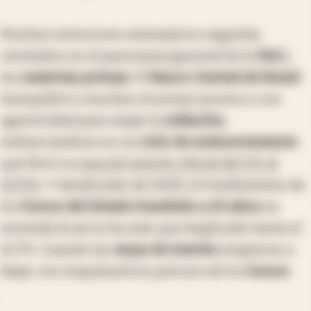
Muchos inversores extranjeros seguirán
centrados en el panorama general de la
Fed
y
las
materias primas
. El
Banco Central de Brasil
tranquilizó a muchos al actuar pronto y con
agresividad para atajar la
inflación
,
embarcándose en un
ciclo de endurecimiento
que llevó su
tasa de interés oficial del 2% al
13,75%
. Y desde julio de 2020, el rendimiento de
los
bonos del Estado brasileño a 10 años
en
moneda local se ha más que duplicado hasta el
12,7%. Cuando las
tasas de interés
empiecen a
bajar, eso impulsará los precios de los
bonos
.