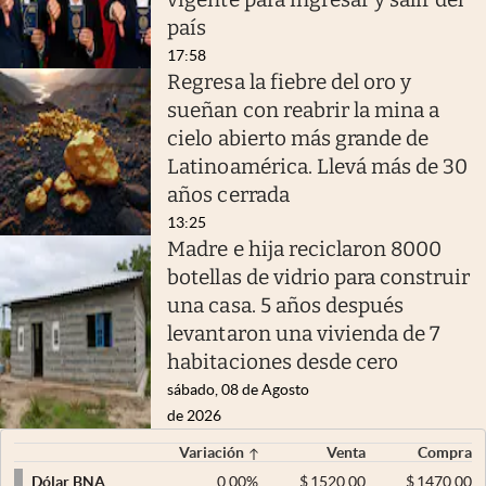
país
17:58
Regresa la fiebre del oro y
sueñan con reabrir la mina a
cielo abierto más grande de
Latinoamérica. Llevá más de 30
años cerrada
13:25
Madre e hija reciclaron 8000
botellas de vidrio para construir
una casa. 5 años después
levantaron una vivienda de 7
habitaciones desde cero
sábado, 08 de Agosto
de 2026
Variación
Venta
Compra
0,00
%
$
1520,00
$
1470,00
Dólar BNA