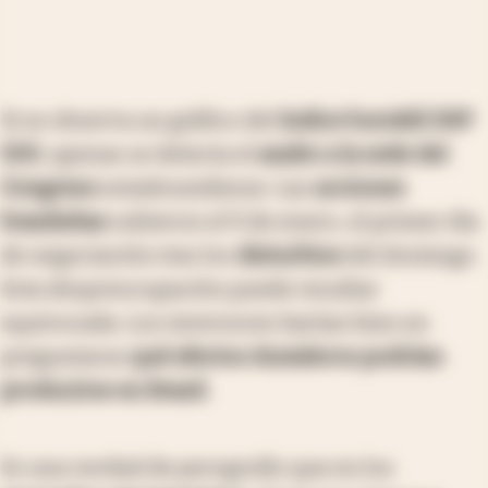
Si se observa un gráfico del
índice bursátil S&P
500
, apenas se detecta el
asalto a la sede del
Congreso
estadounidense. Las
acciones
brasileñas
subieron el 9 de enero, el primer día
de negociación tras los
disturbios
del domingo.
Esta despreocupación puede resultar
equivocada. Los inversores harían bien en
preguntarse
qué efectos duraderos podrían
producirse en Brasil
.
Es una verdad de perogrullo que en los