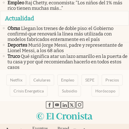
Empleo
Raj Chetty, economista: “Los niños del 1% más
rico tienen muchas más...”
Actualidad
Obras
Llegan los trenes de doble piso: el Gobierno
confirmó que renovará la línea más utilizada con
modelos fabricados enteramente en el país
Deportes
Murió Jorge Messi, padre y representante de
Lionel Messi, a los 68 años
Truco
Qué significa atar un lazo amarillo en la puerta de
tu casa y por qué recomiendan hacerlo en todos estos
casos
Netflix
Celulares
Empleo
SEPE
Precios
Crisis Energetica
Subsidio
Horóscopo
abre en nueva pestaña
abre en nueva pestaña
abre en nueva pestaña
abre en nueva pestaña
abre en nueva pestaña