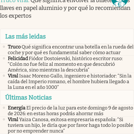
Truco viral
.
Qué significa envolver la billetera y las
llaves en papel aluminio y por qué lo recomiendan
los expertos
Las más leidas
Truco
Qué significa encontrar una botella en la rueda del
coche y por qué es fundamental saber cómo actuar
Felicidad
Fiódor Dostoievski, histórico escritor ruso:
“Colón no fue feliz al momento en que descubrió
América, sino mientras la descubría”
Viral
Isaac Moreno Gallo, ingeniero e historiador: “Sin la
caída del Imperio romano, el hombre hubiera llegado a
la Luna en el año 1000”
Últimas Noticias
Energía
El precio de la luz para este domingo 9 de agosto
de 2026: en estas horas podrás ahorrar más
Viral
Yaiza Canosa, exitosa empresaria española: “Si
tuviera un hijo, le diría que por favor haga todo lo posible
por no emprender nunca”