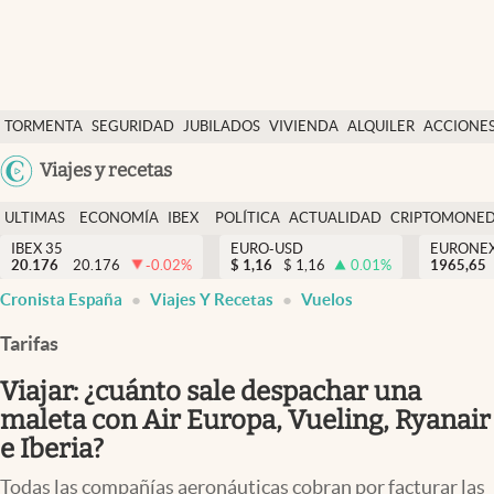
Últimas Noticias
TORMENTA
SEGURIDAD
JUBILADOS
VIVIENDA
ALQUILER
ACCIONE
Economía y finanzas
SOCIAL
Argentina
Viajes y recetas
Política
España
Actualidad
ULTIMAS
ECONOMÍA
IBEX
POLÍTICA
ACTUALIDAD
CRIPTOMONE
México
NOTICIAS
Y
Y
IBEX 35
EURO-USD
EURONE
Criptomonedas
20.176
20.176
-0.02
%
$
1,16
$
1,16
0.01
%
USA
1965,65
FINANZAS
EURO
Cronista España
Viajes Y Recetas
Vuelos
Colombia
España
Uruguay
Tarifas
Viajar: ¿cuánto sale despachar una
maleta con Air Europa, Vueling, Ryanair
e Iberia?
Todas las compañías aeronáuticas cobran por facturar las