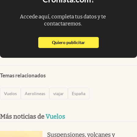
Accede aquí, completa tus datos y te
contactaremos.
abre en nueva pestaña
Quiero publicitar
Temas relacionados
Vuelos
Aerolineas
viajar
España
Más noticias de
Vuelos
Suspensiones, volcanes y