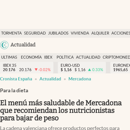
Últimas Noticias
TORMENTA
SEGURIDAD
JUBILADOS
VIVIENDA
ALQUILER
ACCIONE
Economía y finanzas
SOCIAL
Argentina
Actualidad
Política
España
Actualidad
ULTIMAS
ECONOMÍA
IBEX
POLÍTICA
ACTUALIDAD
CRIPTOMONE
México
NOTICIAS
Y
Y
IBEX 35
EURO-USD
EURONE
Criptomonedas
20.176
20.176
-0.02
%
$
1,16
$
1,16
0.33
%
USA
1965,65
FINANZAS
EURO
Cronista España
Actualidad
Mercadona
Colombia
España
Uruguay
Para la dieta
El menú más saludable de Mercadona
que recomiendan los nutricionistas
para bajar de peso
La cadena valenciana ofrece productos perfectos para