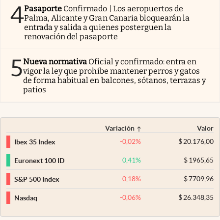
4
Pasaporte
Confirmado | Los aeropuertos de
Palma, Alicante y Gran Canaria bloquearán la
entrada y salida a quienes posterguen la
renovación del pasaporte
5
Nueva normativa
Oficial y confirmado: entra en
vigor la ley que prohíbe mantener perros y gatos
de forma habitual en balcones, sótanos, terrazas y
patios
Variación
Valor
-0,02
%
$
20.176,00
Ibex 35 Index
0,41
%
$
1965,65
Euronext 100 ID
-0,18
%
$
7709,96
S&P 500 Index
-0,06
%
$
26.348,35
Nasdaq