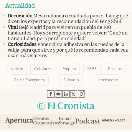
Actualidad
Decoración
Mesa redonda o cuadrada para el living: qué
dicen los expertos y la recomendación del Feng Shui
Viral
Dejó Madrid para vivir en un pueblo de 100
habitantes. Hoy se arrepiente y quiere volver: “Gané en
tranquilidad, pero perdí en soledad”
Curiosidades
Poner cinta adhesiva en las ruedas de la
valija: para qué sirve y por qué lo recomiendan cada vez
usan más viajeros
Netflix
Celulares
Empleo
SEPE
Precios
Crisis Energetica
Subsidio
Horóscopo
abre en nueva pestaña
abre en nueva pestaña
abre en nueva pestaña
abre en nueva pestaña
abre en nueva pestaña