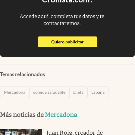
Accede aquí, completa tus datos y te
contactaremos.
abre en nueva pestaña
Quiero publicitar
Temas relacionados
Mercadona
comida saludable
Dieta
España
Más noticias de
Mercadona
Juan Roig, creador de