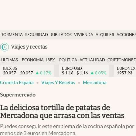
Últimas Noticias
TORMENTA
SEGURIDAD
JUBILADOS
VIVIENDA
ALQUILER
ACCIONE
Economía y finanzas
SOCIAL
Argentina
Viajes y recetas
Política
España
Actualidad
ULTIMAS
ECONOMÍA
IBEX
POLÍTICA
ACTUALIDAD
CRIPTOMONE
México
NOTICIAS
Y
Y
IBEX 35
EURO-USD
EURONEX
Criptomonedas
20.057
20.057
0.17
%
$
1,16
$
1,16
0.05
%
1957,93
USA
FINANZAS
EURO
Cronista España
Viajes Y Recetas
Mercadona
Colombia
España
Uruguay
Supermercado
La deliciosa tortilla de patatas de
Mercadona que arrasa con las ventas
Puedes conseguir este emblema de la cocina española por
menos de 3 euros en Mercadona.