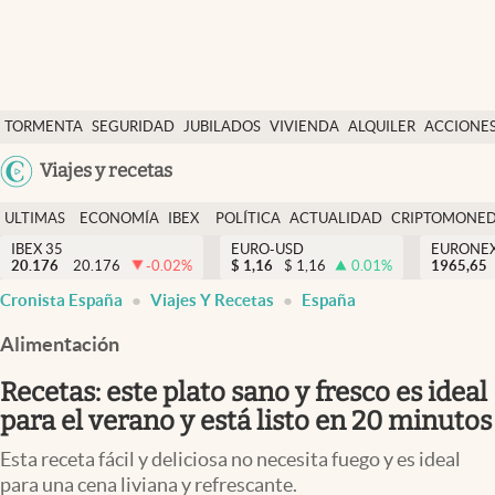
Últimas Noticias
TORMENTA
SEGURIDAD
JUBILADOS
VIVIENDA
ALQUILER
ACCIONE
Economía y finanzas
SOCIAL
Argentina
Viajes y recetas
Política
España
Actualidad
ULTIMAS
ECONOMÍA
IBEX
POLÍTICA
ACTUALIDAD
CRIPTOMONE
México
NOTICIAS
Y
Y
IBEX 35
EURO-USD
EURONE
Criptomonedas
20.176
20.176
-0.02
%
$
1,16
$
1,16
0.01
%
USA
1965,65
FINANZAS
EURO
Cronista España
Viajes Y Recetas
España
Colombia
España
Uruguay
Alimentación
Recetas: este plato sano y fresco es ideal
para el verano y está listo en 20 minutos
Esta receta fácil y deliciosa no necesita fuego y es ideal
para una cena liviana y refrescante.