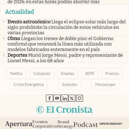
de 2026: en estas horas podrás ahorrar más
Actualidad
Evento astronómico
Llega el eclipse solar más largo del
siglo: prohibirán la circulación de estos vehículos en
varias provincias
Obras
Llegan los trenes de doble piso: el Gobierno
confirmó que renovará la línea más utilizada con
modelos fabricados enteramente en el país
Deportes
Murió Jorge Messi, padre y representante de
Lionel Messi, a los 68 años
Netflix
Celulares
Empleo
SEPE
Precios
Crisis Energetica
Subsidio
Horóscopo
abre en nueva pestaña
abre en nueva pestaña
abre en nueva pestaña
abre en nueva pestaña
abre en nueva pestaña