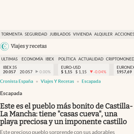
Últimas Noticias
TORMENTA
SEGURIDAD
JUBILADOS
VIVIENDA
ALQUILER
ACCIONE
Economía y finanzas
SOCIAL
Argentina
Viajes y recetas
Política
España
Actualidad
ULTIMAS
ECONOMÍA
IBEX
POLÍTICA
ACTUALIDAD
CRIPTOMONE
México
NOTICIAS
Y
Y
IBEX 35
EURO-USD
EURONE
Criptomonedas
20.057
20.057
0.00
%
$
1,15
$
1,15
-0.04
%
USA
1957,69
FINANZAS
EURO
Cronista España
Viajes Y Recetas
Escapada
Colombia
España
Uruguay
Escapada
Este es el pueblo más bonito de Castilla-
La Mancha: tiene "casas cueva", una
playa preciosa y un imponente castillo
Este precioso pueblo sorprende con sus adorables