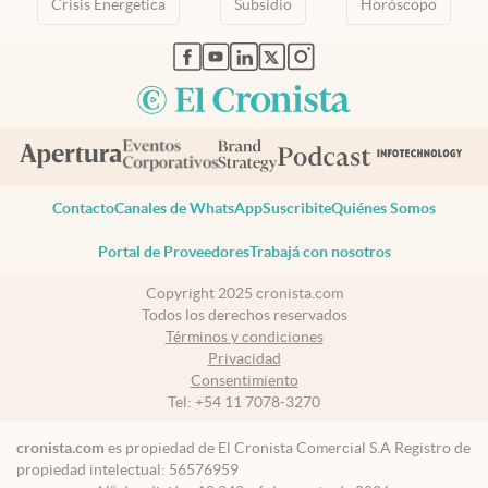
Crisis Energetica
Subsidio
Horóscopo
abre en nueva pestaña
abre en nueva pestaña
abre en nueva pestaña
abre en nueva pestaña
abre en nueva pestaña
Contacto
Canales de WhatsApp
Suscribite
Quiénes Somos
Portal de Proveedores
Trabajá con nosotros
Copyright 2025 cronista.com
Todos los derechos reservados
Términos y condiciones
Privacidad
Consentimiento
Tel:
+54 11 7078-3270
cronista.com
es propiedad de El Cronista Comercial S.A Registro de
propiedad intelectual: 56576959