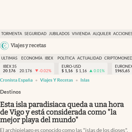
Últimas Noticias
TORMENTA
SEGURIDAD
JUBILADOS
VIVIENDA
ALQUILER
ACCIONE
Economía y finanzas
SOCIAL
Argentina
Viajes y recetas
Política
España
Actualidad
ULTIMAS
ECONOMÍA
IBEX
POLÍTICA
ACTUALIDAD
CRIPTOMONE
México
NOTICIAS
Y
Y
IBEX 35
EURO-USD
EURONE
Criptomonedas
20.176
20.176
-0.02
%
$
1,16
$
1,16
0.01
%
USA
1965,65
FINANZAS
EURO
Cronista España
Viajes Y Recetas
Islas
Colombia
España
Uruguay
Destinos
Esta isla paradisiaca queda a una hora
de Vigo y está considerada como "la
mejor playa del mundo"
El archipielago es conocido como las "islas de los dioses",