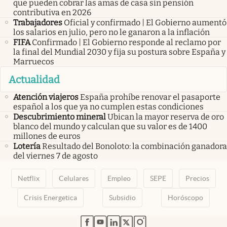
que pueden cobrar las amas de casa sin pensión
contributiva en 2026
Trabajadores
Oficial y confirmado | El Gobierno aumentó
los salarios en julio, pero no le ganaron a la inflación
FIFA
Confirmado | El Gobierno responde al reclamo por
la final del Mundial 2030 y fija su postura sobre España y
Marruecos
Actualidad
Atención viajeros
España prohíbe renovar el pasaporte
español a los que ya no cumplen estas condiciones
Descubrimiento mineral
Ubican la mayor reserva de oro
blanco del mundo y calculan que su valor es de 1400
millones de euros
Lotería
Resultado del Bonoloto: la combinación ganadora
del viernes 7 de agosto
Netflix
Celulares
Empleo
SEPE
Precios
Crisis Energetica
Subsidio
Horóscopo
abre en nueva pestaña
abre en nueva pestaña
abre en nueva pestaña
abre en nueva pestaña
abre en nueva pestaña