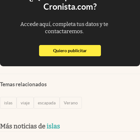
Cronista.com?
Accede aquí, completa tus datos y te
contactaremos.
abre en nueva pestaña
Quiero publicitar
Temas relacionados
islas
viaje
escapada
Verano
Más noticias de
islas