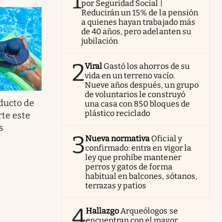
1
por Seguridad Social |
Reducirán un 15% de la pensión
a quienes hayan trabajado más
de 40 años, pero adelanten su
jubilación
2
Viral
Gastó los ahorros de su
vida en un terreno vacío.
Nueve años después, un grupo
de voluntarios le construyó
ducto de
una casa con 850 bloques de
plástico reciclado
te este
s
3
Nueva normativa
Oficial y
confirmado: entra en vigor la
ley que prohíbe mantener
perros y gatos de forma
habitual en balcones, sótanos,
terrazas y patios
4
Hallazgo
Arqueólogos se
encuentran con el mayor