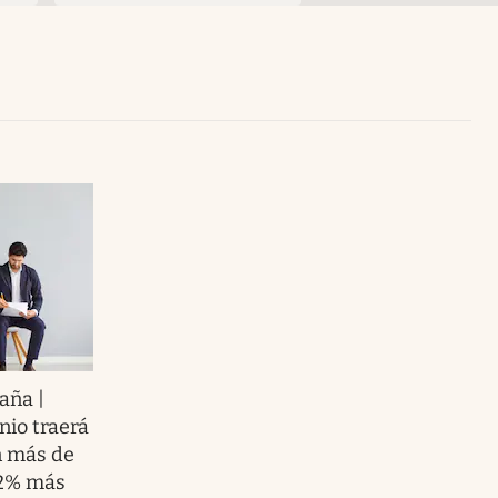
Uruguay
aña |
nio traerá
n más de
,2% más