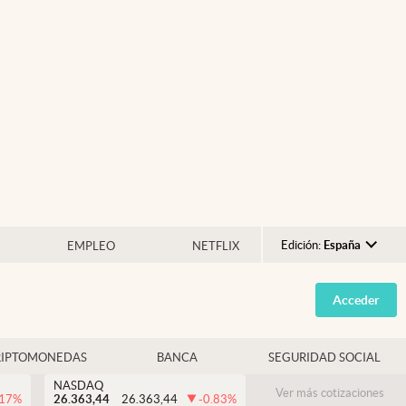
Edición:
España
EMPLEO
NETFLIX
Argentina
Acceder
España
México
RIPTOMONEDAS
BANCA
SEGURIDAD SOCIAL
USA
NASDAQ
Colombia
Ver más cotizaciones
.17
%
26.363,44
26.363,44
-0.83
%