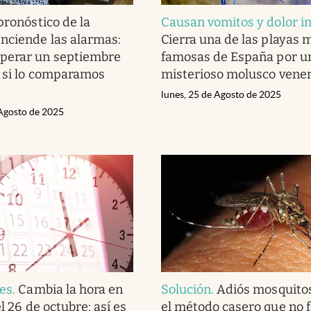
pronóstico de la
Causan vomitos y dolor i
nciende las alarmas:
Cierra una de las playas 
perar un septiembre
famosas de España por u
 si lo comparamos
misterioso molusco vene
lunes, 25 de Agosto de 2025
 Agosto de 2025
nes
.
Cambia la hora en
Solución
.
Adiós mosquitos
el 26 de octubre: así es
el método casero que no f