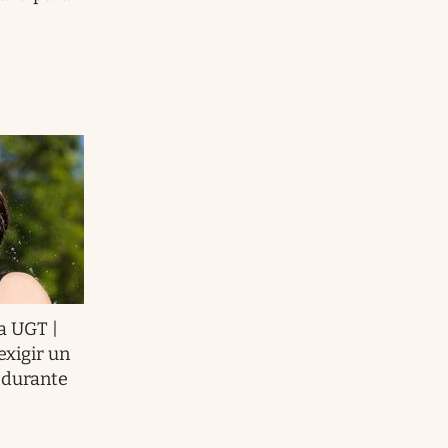
a UGT |
exigir un
 durante