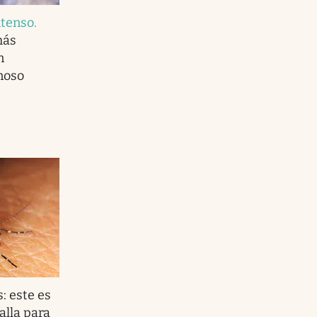
ntenso
.
más
n
noso
: este es
alla para