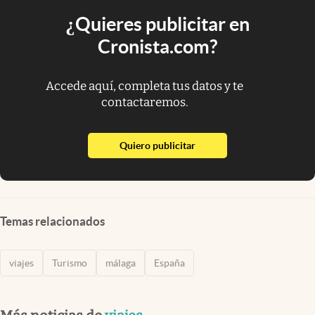
¿Quieres publicitar en
Cronista.com?
Accede aquí, completa tus datos y te
contactaremos.
abre en nueva pestaña
Quiero publicitar
Temas relacionados
viajes
Turismo
málaga
España