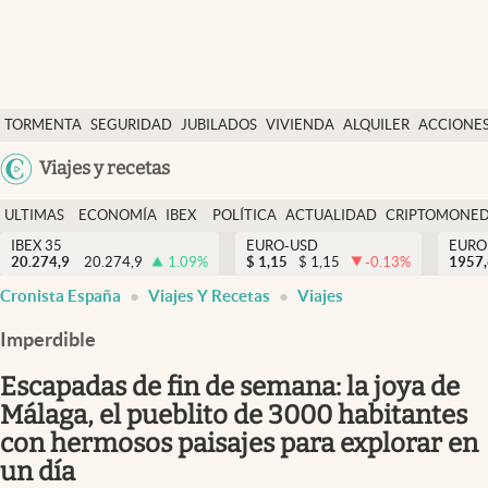
Últimas Noticias
TORMENTA
SEGURIDAD
JUBILADOS
VIVIENDA
ALQUILER
ACCIONE
Economía y finanzas
SOCIAL
Argentina
Viajes y recetas
Política
España
Actualidad
ULTIMAS
ECONOMÍA
IBEX
POLÍTICA
ACTUALIDAD
CRIPTOMONE
México
NOTICIAS
Y
Y
IBEX 35
EURO-USD
EURO
Criptomonedas
20.274,9
20.274,9
1.09
%
$
1,15
$
1,15
-0.13
%
USA
1957
FINANZAS
EURO
Cronista España
Viajes Y Recetas
Viajes
Colombia
España
Uruguay
Imperdible
Escapadas de fin de semana: la joya de
Málaga, el pueblito de 3000 habitantes
con hermosos paisajes para explorar en
un día