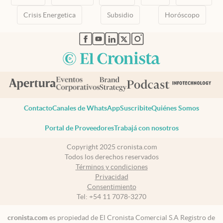
Crisis Energetica
Subsidio
Horóscopo
abre en nueva pestaña
abre en nueva pestaña
abre en nueva pestaña
abre en nueva pestaña
abre en nueva pestaña
Contacto
Canales de WhatsApp
Suscribite
Quiénes Somos
Portal de Proveedores
Trabajá con nosotros
Copyright 2025 cronista.com
Todos los derechos reservados
Términos y condiciones
Privacidad
Consentimiento
Tel:
+54 11 7078-3270
cronista.com
es propiedad de El Cronista Comercial S.A Registro de