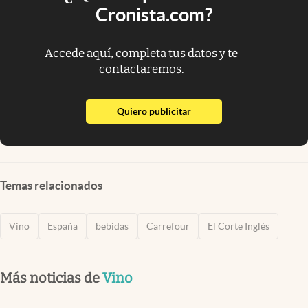
Cronista.com?
Accede aquí, completa tus datos y te
contactaremos.
abre en nueva pestaña
Quiero publicitar
Temas relacionados
Vino
España
bebidas
Carrefour
El Corte Inglés
Más noticias de
Vino