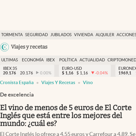
Últimas Noticias
TORMENTA
SEGURIDAD
JUBILADOS
VIVIENDA
ALQUILER
ACCIONE
Economía y finanzas
SOCIAL
Argentina
Viajes y recetas
Política
España
Actualidad
ULTIMAS
ECONOMÍA
IBEX
POLÍTICA
ACTUALIDAD
CRIPTOMONE
México
NOTICIAS
Y
Y
IBEX 35
EURO-USD
EURONE
Criptomonedas
20.176
20.176
0.00
%
$
1,16
$
1,16
-0.04
%
USA
1969,1
FINANZAS
EURO
Cronista España
Viajes Y Recetas
Vino
Colombia
España
Uruguay
De excelencia
El vino de menos de 5 euros de El Corte
Inglés que está entre los mejores del
mundo: ¿cuál es?
El Corte Inglés lo ofrece a 4,55 euros y Carrefour a 4,89. Se