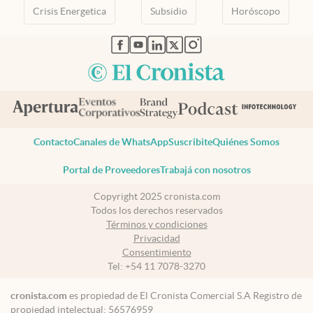
Crisis Energetica
Subsidio
Horóscopo
abre en nueva pestaña
abre en nueva pestaña
abre en nueva pestaña
abre en nueva pestaña
abre en nueva pestaña
Contacto
Canales de WhatsApp
Suscribite
Quiénes Somos
Portal de Proveedores
Trabajá con nosotros
Copyright 2025 cronista.com
Todos los derechos reservados
Términos y condiciones
Privacidad
Consentimiento
Tel:
+54 11 7078-3270
cronista.com
es propiedad de El Cronista Comercial S.A Registro de
propiedad intelectual: 56576959