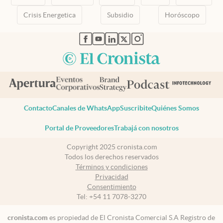
Crisis Energetica
Subsidio
Horóscopo
abre en nueva pestaña
abre en nueva pestaña
abre en nueva pestaña
abre en nueva pestaña
abre en nueva pestaña
Contacto
Canales de WhatsApp
Suscribite
Quiénes Somos
Portal de Proveedores
Trabajá con nosotros
Copyright 2025 cronista.com
Todos los derechos reservados
Términos y condiciones
Privacidad
Consentimiento
Tel:
+54 11 7078-3270
cronista.com
es propiedad de El Cronista Comercial S.A Registro de