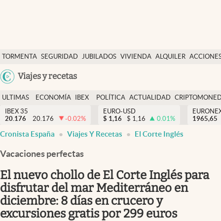
Últimas Noticias
TORMENTA
SEGURIDAD
JUBILADOS
VIVIENDA
ALQUILER
ACCIONE
Economía y finanzas
SOCIAL
Argentina
Viajes y recetas
Política
España
Actualidad
ULTIMAS
ECONOMÍA
IBEX
POLÍTICA
ACTUALIDAD
CRIPTOMONE
México
NOTICIAS
Y
Y
IBEX 35
EURO-USD
EURONE
Criptomonedas
20.176
20.176
-0.02
%
$
1,16
$
1,16
0.01
%
USA
1965,65
FINANZAS
EURO
Cronista España
Viajes Y Recetas
El Corte Inglés
Colombia
España
Uruguay
Vacaciones perfectas
El nuevo chollo de El Corte Inglés para
disfrutar del mar Mediterráneo en
diciembre: 8 días en crucero y
excursiones gratis por 299 euros