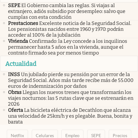
SEPE
El Gobierno cambia las reglas. Si viajas al
extranjero, adiós subsidio por desempleo: salvo que
cumplas con esta condición
Prestaciones
Excelente noticia de la Seguridad Social.
Los pensionistas nacidos entre 1960 y 1970: podrán
acceder al 100% de la jubilación
Vivienda
Confirmado: la Ley concede a los inquilinos
permanecer hasta 5 años en la vivienda, aunque el
contrato firmado sea por menos tiempo
Actualidad
INSS
Un jubilado pierde su pensión por un error de la
Seguridad Social. Años más tarde recibe más de 55.000
euros de indemnización por daños
Obras
Llegan los nuevos trenes que transformarán los
viajes nocturnos: las 5 rutas clave que se estrenarán en
2026
Oferta
La bicicleta eléctrica de Decathlon que alcanza
una velocidad de 25km/h y es plegable. Buena, bonita y
barata
Netflix
Celulares
Empleo
SEPE
Precios