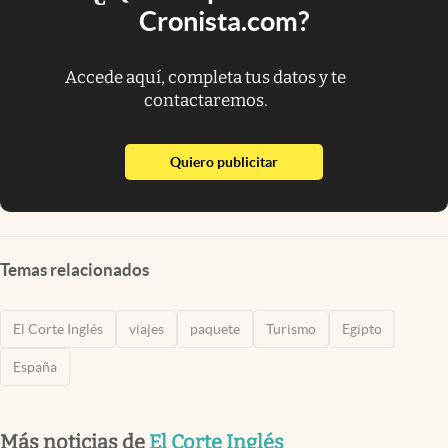
Cronista.com?
Accede aquí, completa tus datos y te
contactaremos.
abre en nueva pestaña
Quiero publicitar
Temas relacionados
El Corte Inglés
viajes
paquete
Turismo
Egipto
España
Más noticias de
El Corte Inglés