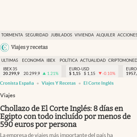
Últimas Noticias
TORMENTA
SEGURIDAD
JUBILADOS
VIVIENDA
ALQUILER
ACCIONE
Economía y finanzas
SOCIAL
Argentina
Viajes y recetas
Política
España
Actualidad
ULTIMAS
ECONOMÍA
IBEX
POLÍTICA
ACTUALIDAD
CRIPTOMONE
México
NOTICIAS
Y
Y
IBEX 35
EURO-USD
EURO
Criptomonedas
20.299,9
20.299,9
1.21
%
$
1,15
$
1,15
-0.10
%
USA
1957
FINANZAS
EURO
Cronista España
Viajes Y Recetas
El Corte Inglés
Colombia
España
Uruguay
Viajes
Chollazo de El Corte Inglés: 8 días en
Egipto con todo incluído por menos de
590 euros por persona
La empresa de viajes más importante del país ha