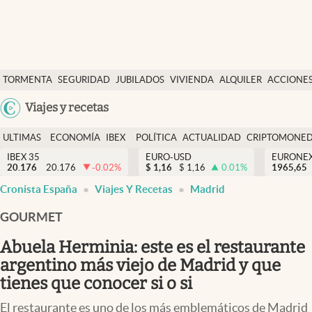
Últimas Noticias
TORMENTA
SEGURIDAD
JUBILADOS
VIVIENDA
ALQUILER
ACCIONE
Economía y finanzas
SOCIAL
Argentina
Viajes y recetas
Política
España
Actualidad
ULTIMAS
ECONOMÍA
IBEX
POLÍTICA
ACTUALIDAD
CRIPTOMONE
México
NOTICIAS
Y
Y
IBEX 35
EURO-USD
EURONE
Criptomonedas
20.176
20.176
-0.02
%
$
1,16
$
1,16
0.01
%
USA
1965,65
FINANZAS
EURO
Cronista España
Viajes Y Recetas
Madrid
Colombia
España
Uruguay
GOURMET
Abuela Herminia: este es el restaurante
argentino más viejo de Madrid y que
tienes que conocer si o si
El restaurante es uno de los más emblemáticos de Madrid