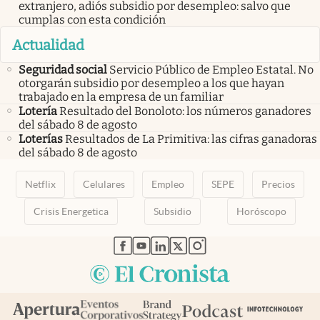
extranjero, adiós subsidio por desempleo: salvo que
cumplas con esta condición
Actualidad
Seguridad social
Servicio Público de Empleo Estatal. No
otorgarán subsidio por desempleo a los que hayan
trabajado en la empresa de un familiar
Lotería
Resultado del Bonoloto: los números ganadores
del sábado 8 de agosto
Loterías
Resultados de La Primitiva: las cifras ganadoras
del sábado 8 de agosto
Netflix
Celulares
Empleo
SEPE
Precios
Crisis Energetica
Subsidio
Horóscopo
abre en nueva pestaña
abre en nueva pestaña
abre en nueva pestaña
abre en nueva pestaña
abre en nueva pestaña