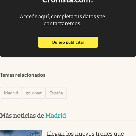
Accede aquí, completa tus datos y te
contactaremos.
abre en nueva pestaña
Quiero publicitar
Temas relacionados
Madrid
gourmet
España
Más noticias de
Madrid
Llegan los nuevos trenes que