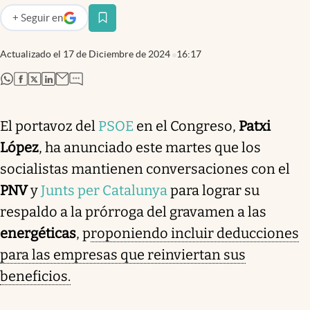
+
Seguir
en
abre en nueva pestaña
Actualizado el
17 de Diciembre de 2024
16:17
abre en nueva pestaña
abre en nueva pestaña
abre en nueva pestaña
abre en nueva pestaña
El portavoz del
PSOE
en el Congreso,
Patxi
López
, ha anunciado este martes que los
socialistas mantienen conversaciones con el
PNV
y
Junts per Catalunya
para lograr su
respaldo a la prórroga del gravamen a las
energéticas
, p
roponiendo incluir deducciones
para las empresas que reinviertan sus
beneficios.