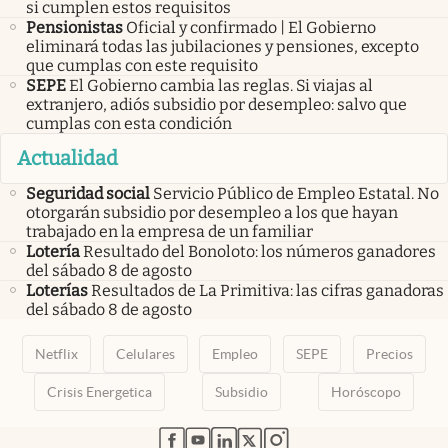
si cumplen estos requisitos
Pensionistas
Oficial y confirmado | El Gobierno
eliminará todas las jubilaciones y pensiones, excepto
que cumplas con este requisito
SEPE
El Gobierno cambia las reglas. Si viajas al
extranjero, adiós subsidio por desempleo: salvo que
cumplas con esta condición
Actualidad
Seguridad social
Servicio Público de Empleo Estatal. No
otorgarán subsidio por desempleo a los que hayan
trabajado en la empresa de un familiar
Lotería
Resultado del Bonoloto: los números ganadores
del sábado 8 de agosto
Loterías
Resultados de La Primitiva: las cifras ganadoras
del sábado 8 de agosto
Netflix
Celulares
Empleo
SEPE
Precios
Crisis Energetica
Subsidio
Horóscopo
abre en nueva pestaña
abre en nueva pestaña
abre en nueva pestaña
abre en nueva pestaña
abre en nueva pestaña