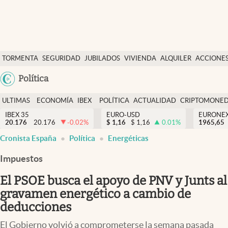
Últimas Noticias
TORMENTA
SEGURIDAD
JUBILADOS
VIVIENDA
ALQUILER
ACCIONE
Economía y finanzas
SOCIAL
Argentina
Política
Política
España
Actualidad
ULTIMAS
ECONOMÍA
IBEX
POLÍTICA
ACTUALIDAD
CRIPTOMONE
México
NOTICIAS
Y
Y
IBEX 35
EURO-USD
EURONE
Criptomonedas
20.176
20.176
-0.02
%
$
1,16
$
1,16
0.01
%
USA
1965,65
FINANZAS
EURO
abre en nueva pestaña
abre en nueva pestaña
abre en nueva pestaña
Cronista España
Política
Energéticas
Colombia
España
Uruguay
Impuestos
El PSOE busca el apoyo de PNV y Junts al
gravamen energético a cambio de
deducciones
El Gobierno volvió a comprometerse la semana pasada