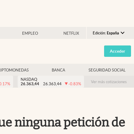
Edición:
España
EMPLEO
NETFLIX
Argentina
Acceder
España
México
RIPTOMONEDAS
BANCA
SEGURIDAD SOCIAL
USA
NASDAQ
Colombia
Ver más cotizaciones
0.17
%
26.363,44
26.363,44
-0.83
%
Uruguay
que ninguna petición de