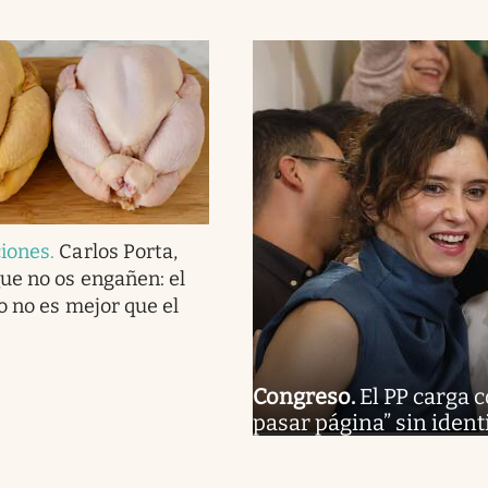
iones
.
Carlos Porta,
ue no os engañen: el
o no es mejor que el
Congreso
.
El PP carga c
pasar página” sin ident