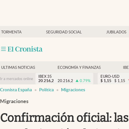
Últimas Noticias
TORMENTA
SEGURIDAD SOCIAL
JUBILADOS
Economía y finanzas
Política
Actualidad
Criptomonedas
ULTIMAS NOTICIAS
ECONOMÍA Y FINANZAS
IB
IBEX 35
EURO-USD
Ir a mercados online
20.216,2
20.216,2
0.79
%
$
1,15
$
1,15
Cronista España
Política
Migraciones
Migraciones
Confirmación oficial: l