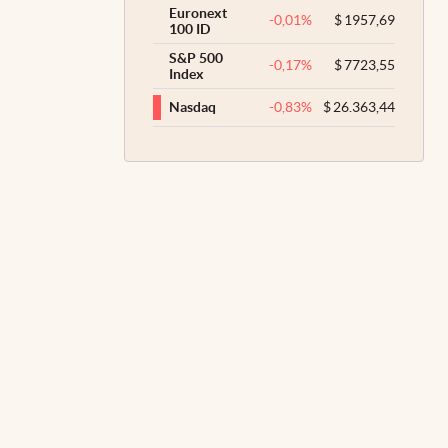
Euronext
-0,01
%
$
1957,69
100 ID
S&P 500
-0,17
%
$
7723,55
Index
-0,83
%
$
26.363,44
Nasdaq