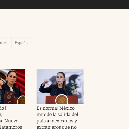
ntes
España
o |
Es norma| México
,
impide la salida del
a, Nuevo
país a mexicanos y
 Matamoros
extranjeros que no