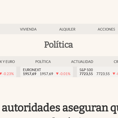
VIVIENDA
ALQUILER
ACCIONES
Política
EX Y EURO
POLÍTICA
ACTUALIDAD
C
EURONEXT
S&P 500
-0.23
%
1957,69
1957,69
-0.01
%
7723,55
7723,55
-
as autoridades aseguran 